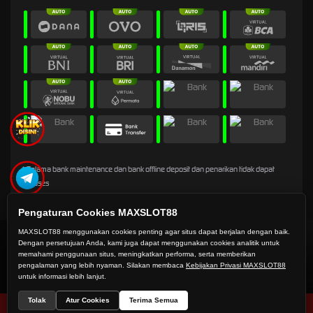
* Selama bank maintenance dan bank offline deposit dan penarikan tidak dapat
diproses
Pengaturan Cookies MAXSLOT88
MAXSLOT88 menggunakan cookies penting agar situs dapat berjalan dengan baik.
Dengan persetujuan Anda, kami juga dapat menggunakan cookies analitik untuk
©2026 MAXSLOT88 menawarkan berbagai macam provider pilihan terbaik dan didukung
memahami penggunaan situs, meningkatkan performa, serta memberikan
oleh Layanan Pelanggan profesional 24/7 yang siap melayani Anda.
pengalaman yang lebih nyaman. Silakan membaca
Kebijakan Privasi MAXSLOT88
untuk informasi lebih lanjut.
Tolak
Atur Cookies
Terima Semua