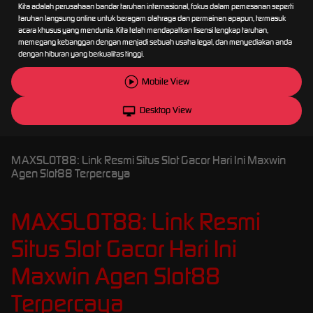
Kita adalah perusahaan bandar taruhan internasional, fokus dalam pemesanan seperti
taruhan langsung online untuk beragam olahraga dan permainan apapun, termasuk
acara khusus yang mendunia. Kita telah mendapatkan lisensi lengkap taruhan,
memegang kebanggan dengan menjadi sebuah usaha legal, dan menyediakan anda
dengan hiburan yang berkualitas tinggi.
Mobile View
Desktop View
MAXSLOT88: Link Resmi Situs Slot Gacor Hari Ini Maxwin
Agen Slot88 Terpercaya
MAXSLOT88: Link Resmi
Situs Slot Gacor Hari Ini
Maxwin Agen Slot88
Terpercaya