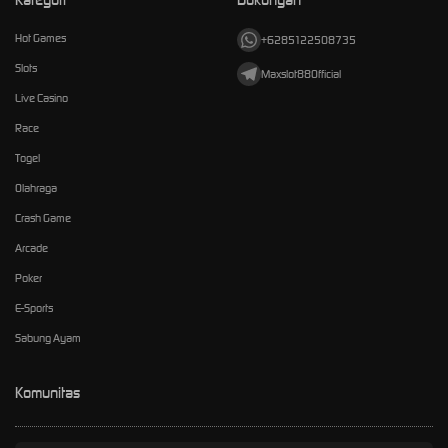
Hot Games
+6285122508735
Slots
Maxslot88Official
Live Casino
Race
Togel
Olahraga
Crash Game
Arcade
Poker
E-Sports
Sabung Ayam
Komunitas