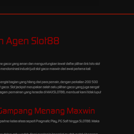
in Agen Slot88
e gacor yang aman dan menguntungkan lewat daftar pilihan link toto slot
 mendominasi industri judi slot gacor maxwin dari awal pertama kali
engisi bagian yang hilang dari para pemain, dengan perkalian 200 500
t gacor. Slot jackpot merupakan salah satu pilihan gacor yang juga sangat
beragam permainan yang tersedia di MAXSLOT88, membuat kami tidak luput
r Gampang Menang Maxwin
 partner kelas atass seperti Pragmatic Play, PG Soft hingga SLOT88. Maka