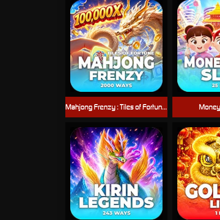
Mahjong Frenzy : Tiles of Fortunes
Money 