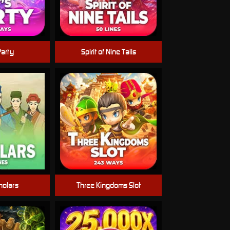
Party
Spirit of Nine Tails
holars
Three Kingdoms Slot