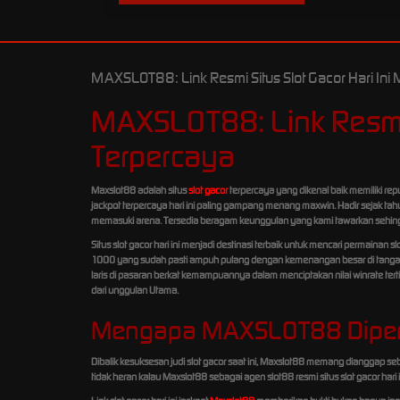
MAXSLOT88: Link Resmi Situs Slot Gacor Hari Ini
MAXSLOT88: Link Resmi 
Terpercaya
Maxslot88 adalah situs
slot gacor
terpercaya yang dikenal baik memiliki re
jackpot terpercaya hari ini paling gampang menang maxwin. Hadir sejak tahun 
memasuki arena. Tersedia beragam keunggulan yang kami tawarkan sehingg
Situs slot gacor hari ini menjadi destinasi terbaik untuk mencari perma
1000 yang sudah pasti ampuh pulang dengan kemenangan besar di tangan. 
laris di pasaran berkat kemampuannya dalam menciptakan nilai winrate t
dari unggulan Utama.
Mengapa MAXSLOT88 Diperc
Dibalik kesuksesan judi slot gacor saat ini, Maxslot88 memang dianggap seb
tidak heran kalau Maxslot88 sebagai agen slot88 resmi situs slot gacor ha