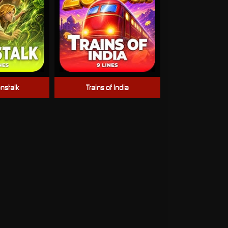
nstalk
Trains of India