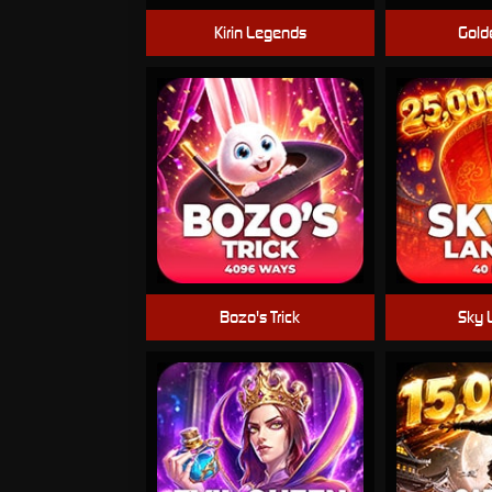
Kirin Legends
Gold
Bozo's Trick
Sky 