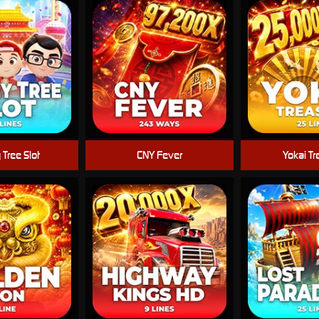
Tree Slot
CNY Fever
Yokai Tr