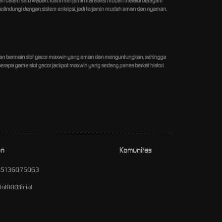
an dalam satu wadah. Kami menjamin transaksi mudah melalui beragam
terlindungi dengan sistem enkripsi, jadi terjamin mudah aman dan nyaman.
laman bermain slot gacor maxwin yang aman dan menguntungkan, sehingga
erapa game slot gacor jackpot maxwin yang sedang panas berkat histori
an
Komunitas
85136075063
ot88Official