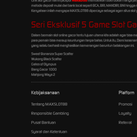
Link slot gacor hari ini jackpot
Maxslot88
memberikan bukti bukan hanya jan
metode deposit mulai dari bank local seperti BCA, BRI, MANDIRI, BNI hingg
Kenyataan inilah mengapa MAXSLOT88 dipercaya sebagai agen situs slot gac
Seri Eksklusif 5 Game Slot G
Dalam bermain slot online gacor tentu tujuan utama kita adalah agar bi
para pemain bisa meraup keuntungan tanpa batas. Untuk itu, Demi kesenan
yang selalu berhasil menghasilkan kemenangan beruntun belakangan ini.
Sweet Bonanza Super Scatter
Wukong Black Scatter
Gates of Olympus
Bang Gacor 1000
Mahjong Ways 2
Kebijaksanaan
Platform
Tentang MAXSLOT88
Promosi
Responsible Gambling
Loyalty
Pusat Bantuan
Referral
Syarat dan Ketentuan