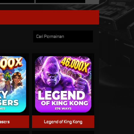
IDR
4,600,000.00
Mahjong Wins - Gong Xi Fa Cai
h***8
IDR
4,417,000.00
Gates of Olympus 1000
mem****8
IDR
3,782,400.00
Mahjong Wins 2
mem****8
IDR
3,636,000.00
Mahjong Wins 2
h***8
IDR
3,397,000.00
Gates of Olympus 1000
kep****2
IDR
2,786,800.00
Gates of Olympus Super Scatter
asers
Legend of King Kong
eljap****e
IDR
2,643,750.00