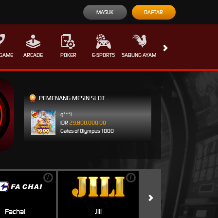
MASUK
DAFTAR
 GAME
ARCADE
POKER
E-SPORTS
SABUNG AYAM
PROMOSI
PEMENANG MESIN SLOT
g***l
IDR
29,800,000.00
Gates of Olympus 1000
a***e
IDR
23,798,320.00
Starlight Princess™ 1000
i
i
i
kr****n
IDR
4,767,700.00
No Limit City
Sweet Bonanza 1000
Fachai
Jili
g****n