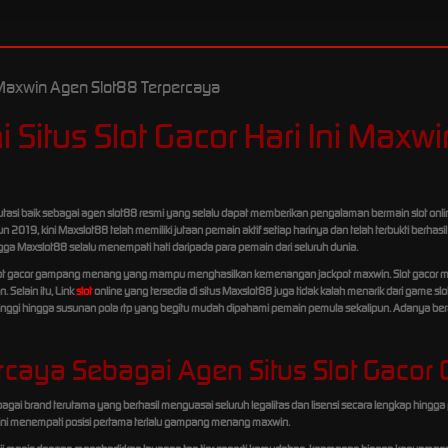
 Maxwin Agen Slot88 Terpercaya
Situs Slot Gacor Hari Ini Maxw
putasi baik sebagai agen slot88 resmi yang selalu dapat memberikan pengalaman bermain slot onlin
2019, kini Maxslot88 telah memiliki jutaan pemain aktif setiap harinya dan telah terbukti berhasil
a Maxslot88 selalu menempati hati daripada para pemain dari seluruh dunia.
inan slot gacor gampang menang yang mampu menghasilkan kemenangan jackpot maxwin. Slot gacor m
Selain itu, Link
slot
online yang tersedia di situs Maxslot88 juga tidak kalah menarik dari game slo
ertinggi hingga susunan pola rtp yang begitu mudah dipahami pemain pemula sekalipun. Adanya 
aya Sebagai Agen Situs Slot Gaco
agai brand terutama yang berhasil menguasai seluruh legalitas dan lisensi secara lengkap hingga
ri ini menempati posisi pertama terlalu gampang menang maxwin.