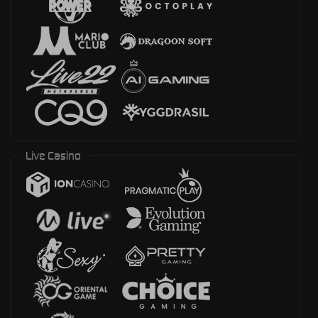
Live Casino