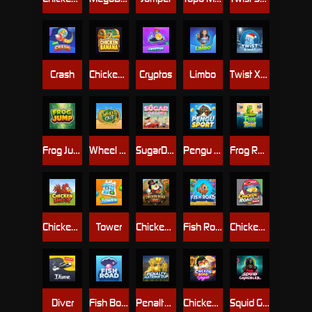
Crash
Chicken Banana
Cryptos
Limbo
Twist X-mas
Frog Jump
Wheel Out
SugarDaddy
Pengu Sport
Frog Road
Chicken Shoot
Tower
Chicken Road Gold
Fish Road
Chicken Road Race
Diver
Fish Boom
Penalty Nations Cup
Chicken Road Vegas
Squid Gamebler