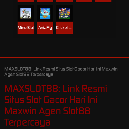
Mine Slot
AviaFly
Cricket Road
MAXSLOT88: Link Resmi Situs Slot Gacor Hari Ini Maxwin
Agen Slot88 Terpercaya
MAXSLOT88: Link Resmi
Situs Slot Gacor Hari Ini
Maxwin Agen Slot88
Terpercaya