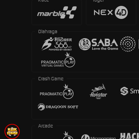
Olahraga
Crash Game
Arcade