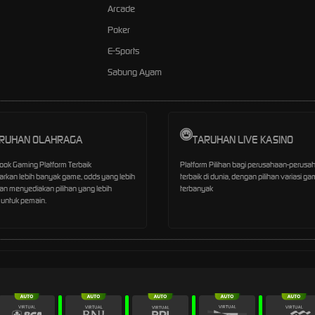
Arcade
Poker
E-Sports
Sabung Ayam
RUHAN OLAHRAGA
TARUHAN LIVE KASINO
ook Gaming Platform Terbaik
Platform Pilihan bagi perusahaan-perusa
kan lebih banyak game, odds yang lebih
terbaik di dunia, dengan pilihan variasi g
 dan menyediakan pilihan yang lebih
terbanyak
untuk pemain.