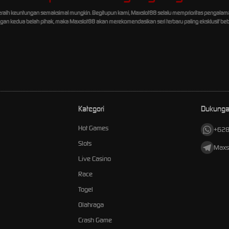
sa meraih keuntungan semaksimal mungkin. Begitupun kami, Maxslot88 selalu memprioritas penga
gan kedua belah pihak, maka Maxslot88 akan merekomendasikan seri terbaru paling eksklusif beb
Kategori
Dukung
Hot Games
+62
Slots
Maxsl
Live Casino
Race
Togel
Olahraga
Crash Game