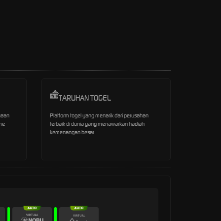
TARUHAN TOGEL
haan
Platform togel yang menarik dari perusahan
ame
terbaik di dunia yang menawarkan hadiah
kemenangan besar