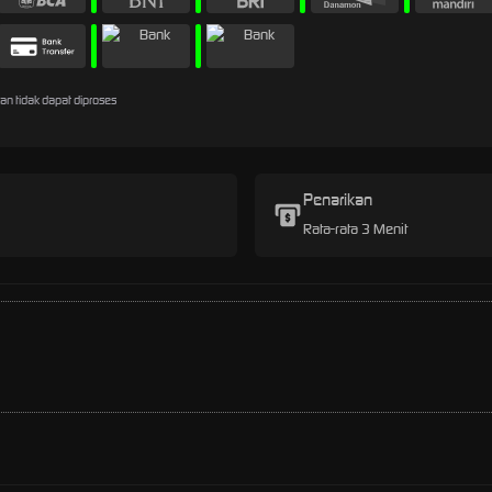
an tidak dapat diproses
Penarikan
Rata-rata 3 Menit