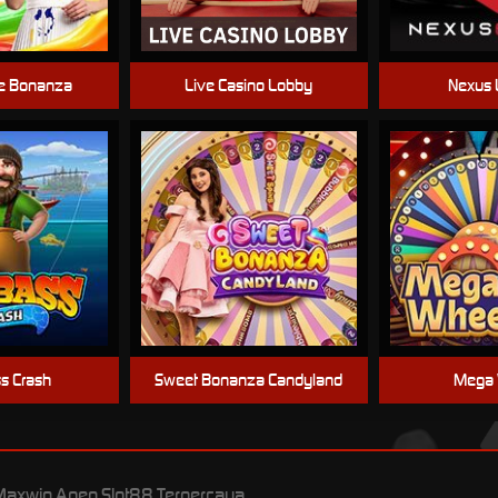
me Bonanza
Live Casino Lobby
Nexus 
ss Crash
Sweet Bonanza Candyland
Mega 
 Maxwin Agen Slot88 Terpercaya