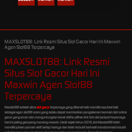
MAXSLOT88: Link Resmi Situs Slot Gacor Hari Ini Maxwin
Agen Slot88 Terpercaya
MAXSLOT88: Link Resmi
Situs Slot Gacor Hari Ini
Maxwin Agen Slot88
Terpercaya
Maxslot88 adalah situs
slot gacor
terpercaya yang dikenal baik memiliki reputasi baik
sebagai agen slot88 resmi yang selalu dapat memberikan pengalaman bermain slot online
gacor yang aman dan menguntungkan lewat daftar pilihan link toto slot jackpot terpercaya
hari ini paling gampang menang maxwin. Hadir sejak tahun 2019, kini Maxslot88 telah
memiliki jutaan pemain aktif setiap harinya dan telah terbukti berhasil mendominasi industri