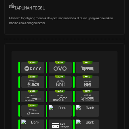
TARUHAN TOGEL
Platform togel yang menarik dari perusahan terbaik di dunia yang menawarkan
hadiah kemenangan besar