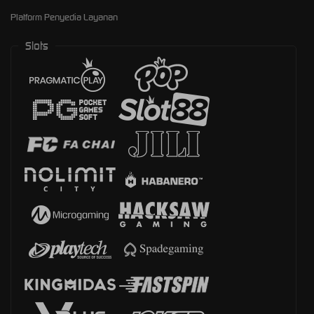
Platform Penyedia Layanan
Slots