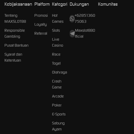
Kebijaksanaan
Platform
Kategori
Dukungan
Komunitas
Tentang
Promosi
Hot
+62851360
MAXSLOT88
Games
75063
Loyalty
Responsible
Slots
Maxslot88O
Referral
Gambling
fficial
Live
Pusat Bantuan
Casino
Syarat dan
Race
Ketentuan
Togel
Olahraga
Crash
Game
Arcade
Poker
E-Sports
Sabung
Ayam