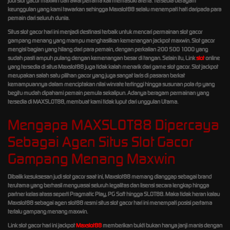
judi slot gacor maxwin dari awal pertama kali memasuki arena. Tersedia beragam
keunggulan yang kami tawarkan sehingga Maxslot88 selalu menempati hati daripada para
pemain dari seluruh dunia.
Situs slot gacor hari ini menjadi destinasi terbaik untuk mencari permainan slot gacor
gampang menang yang mampu menghasilkan kemenangan jackpot maxwin. Slot gacor
mengisi bagian yang hilang dari para pemain, dengan perkalian 200 500 1000 yang
sudah pasti ampuh pulang dengan kemenangan besar di tangan. Selain itu, Link
slot
online
yang tersedia di situs Maxslot88 juga tidak kalah menarik dari game slot gacor. Slot jackpot
merupakan salah satu pilihan gacor yang juga sangat laris di pasaran berkat
kemampuannya dalam menciptakan nilai winrate tertinggi hingga susunan pola rtp yang
begitu mudah dipahami pemain pemula sekalipun. Adanya beragam permainan yang
tersedia di MAXSLOT88, membuat kami tidak luput dari unggulan Utama.
Mengapa MAXSLOT88 Dipercaya
Sebagai Agen Situs Slot Gacor
Gampang Menang Maxwin
Dibalik kesuksesan judi slot gacor saat ini, Maxslot88 memang dianggap sebagai brand
terutama yang berhasil menguasai seluruh legalitas dan lisensi secara lengkap hingga
partner kelas atass seperti Pragmatic Play, PG Soft hingga SLOT88. Maka tidak heran kalau
Maxslot88 sebagai agen slot88 resmi situs slot gacor hari ini menempati posisi pertama
terlalu gampang menang maxwin.
Link slot gacor hari ini jackpot
Maxslot88
memberikan bukti bukan hanya janji manis dengan