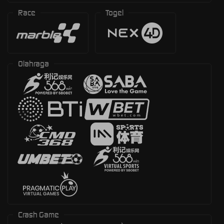
Race
Togel
Olahraga
Crash Game