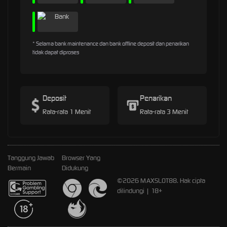
* Selama bank maintenance dan bank offline deposit dan penarikan
tidak dapat diproses
Deposit
Penarikan
Rata-rata 1 Menit
Rata-rata 3 Menit
Tanggung Jawab
Browser Yang
Bermain
Didukung
©2026 MAXSLOT88. Hak cipta
dilindungi | 18+