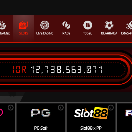
 GAMES
SLOTS
LIVE CASINO
RACE
TOGEL
OLAHRAGA
CRASH
IDR
12,738,563,071
i
i
i
a
PG Soft
Slot88 x PP