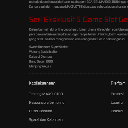
metode deposit mulai dari bank local seperti BCA, BRI, MANDIRI, BNI hingg
Kenyataan inilah mengapa MAXSLOT88 dipercaya sebagai agen situs slot gac
Seri Eksklusif 5 Game Slot G
Dalam bermain slot online gacor tentu tujuan utama kita adalah agar bi
para pemain bisa meraup keuntungan tanpa batas. Untuk itu, Demi kesenan
yang selalu berhasil menghasilkan kemenangan beruntun belakangan ini.
Sweet Bonanza Super Scatter
Wukong Black Scatter
Gates of Olympus
Bang Gacor 1000
Mahjong Ways 2
Kebijaksanaan
Platform
Tentang MAXSLOT88
Promosi
Responsible Gambling
Loyalty
Pusat Bantuan
Referral
Syarat dan Ketentuan