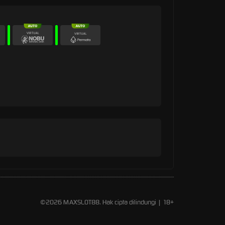
©2026 MAXSLOT88. Hak cipta dilindungi | 18+