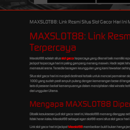
MAXSLOT88: Link Resmi Situs Slot Gacor Hari Ini
MAXSLOT88: Link Resmi 
Terpercaya
Maxslot88 adalah situs
slot gacor
terpercaya yang dikenal baik memiliki re
jackpot terpercaya hari ini paling gampang menang maxwin. Hadir sejak tahun 
memasuki arena. Tersedia beragam keunggulan yang kami tawarkan sehingg
Situs slot gacor hari ini menjadi destinasi terbaik untuk mencari perma
1000 yang sudah pasti ampuh pulang dengan kemenangan besar di tangan. 
laris di pasaran berkat kemampuannya dalam menciptakan nilai winrate t
dari unggulan Utama.
Mengapa MAXSLOT88 Diperc
Dibalik kesuksesan judi slot gacor saat ini, Maxslot88 memang dianggap seb
tidak heran kalau Maxslot88 sebagai agen slot88 resmi situs slot gacor ha
Link slot gacor hari ini jackpot
Maxslot88
memberikan bukti bukan hanya jan