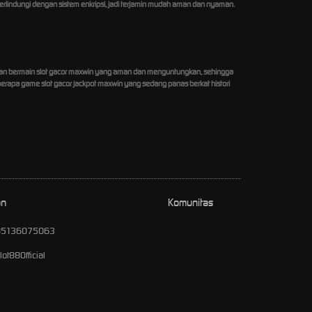
terlindungi dengan sistem enkripsi, jadi terjamin mudah aman dan nyaman.
Starlight Princess Super Scatter
laman bermain slot gacor maxwin yang aman dan menguntungkan, sehingga
erapa game slot gacor jackpot maxwin yang sedang panas berkat histori
an
Komunitas
85136075063
ot88Official