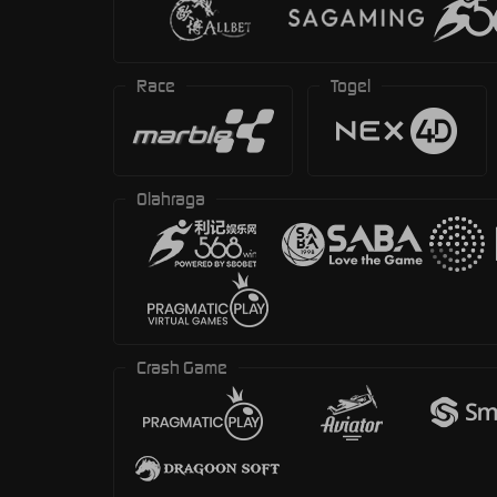
Race
Togel
Olahraga
Crash Game