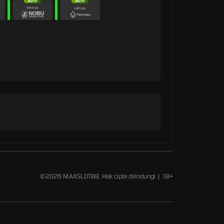
©2026 MAXSLOT88. Hak cipta dilindungi | 18+