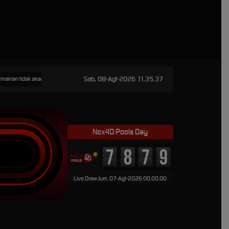
Sab, 08-Agt-2026 11.35.37
n tidak akan tersedia. Kami memohon maaf atas ketidaknyamanan yang mungkin ditimbulkan.
P
Nex4D Pools Day
Live Draw Jum, 07-Agt-2026 00.00.00