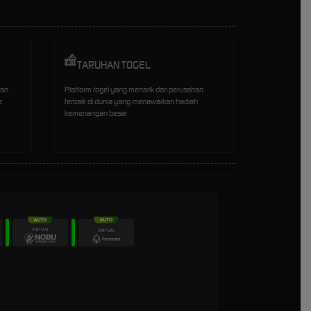
TARUHAN TOGEL
aan
Platform togel yang menarik dari perusahan
e
terbaik di dunia yang menawarkan hadiah
kemenangan besar