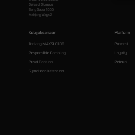
Gates of Olympus
Bang Gacor 1000
Mahjong Ways 2
Kebijaksanaan
Platform
Tentang MAXSLOT88
Promosi
Responsible Gambling
Loyalty
Pusat Bantuan
Referral
Syarat dan Ketentuan