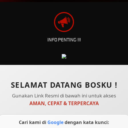
INFO PENTING !!!
SELAMAT DATANG BOSKU !
Gunakan Link Resmi di bawah ini untuk akses
Maxwin Agen Slot88 Terpercaya
AMAN, CEPAT & TERPERCAYA
itus Slot Gacor Hari Ini Maxwi
Cari kami di
Google
dengan kata kunci: