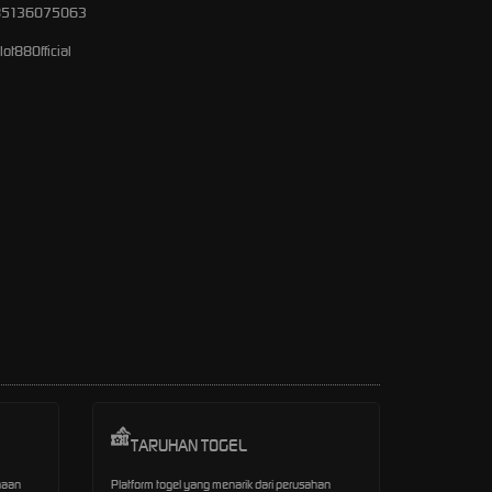
85136075063
ot88Official
TARUHAN TOGEL
haan
Platform togel yang menarik dari perusahan