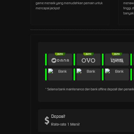
game menarik yang memudahkan pemain untuk
menawar
mencapai jackpot
tinggi,
banyak 
* Selama bank maintenance dan bank offline deposit dan penarik
Deposit
Rata-rata 1 Menit