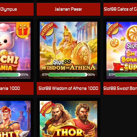
 Olympus
JaJanan Pasar
Slot88 Gates of 
95%
RTP
96%
RTP
ania 1000
Slot88 Wisdom of Athena 1000