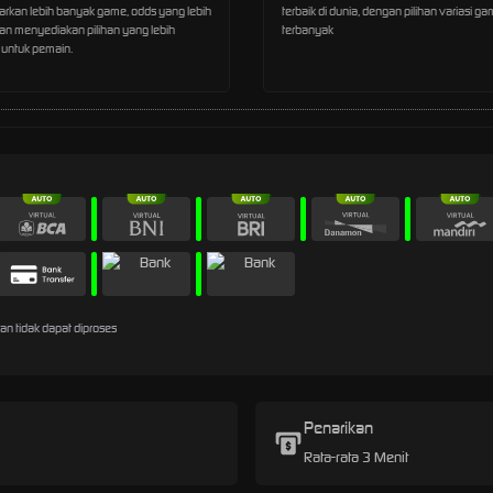
kan lebih banyak game, odds yang lebih
terbaik di dunia, dengan pilihan variasi g
 dan menyediakan pilihan yang lebih
terbanyak
untuk pemain.
an tidak dapat diproses
Penarikan
Rata-rata 3 Menit