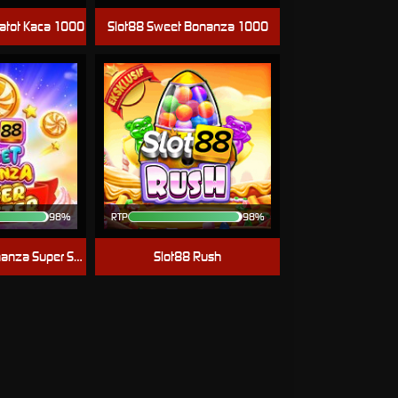
Gatot Kaca 1000
Slot88 Sweet Bonanza 1000
98%
RTP
98%
Slot88 Sweet Bonanza Super Scatter
Slot88 Rush