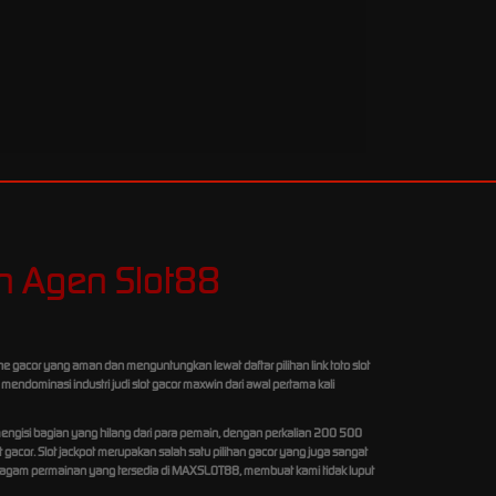
in Agen Slot88
e gacor yang aman dan menguntungkan lewat daftar pilihan link toto slot
 mendominasi industri judi slot gacor maxwin dari awal pertama kali
engisi bagian yang hilang dari para pemain, dengan perkalian 200 500
t gacor. Slot jackpot merupakan salah satu pilihan gacor yang juga sangat
beragam permainan yang tersedia di MAXSLOT88, membuat kami tidak luput