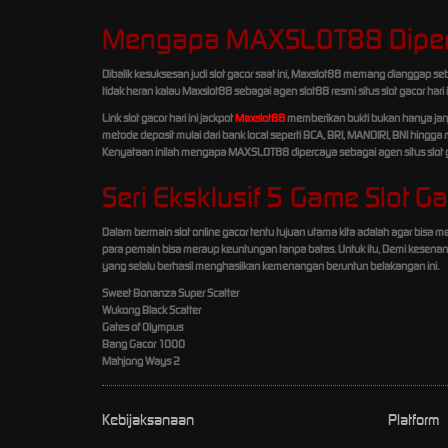
Mengapa MAXSLOT88 Diperc
Dibalik kesuksesan judi slot gacor saat ini, Maxslot88 memang dianggap seb
tidak heran kalau Maxslot88 sebagai agen slot88 resmi situs slot gacor ha
Link slot gacor hari ini jackpot
Maxslot88
memberikan bukti bukan hanya jan
metode deposit mulai dari bank local seperti BCA, BRI, MANDIRI, BNI hingg
Kenyataan inilah mengapa MAXSLOT88 dipercaya sebagai agen situs slot gac
Seri Eksklusif 5 Game Slot G
Dalam bermain slot online gacor tentu tujuan utama kita adalah agar bi
para pemain bisa meraup keuntungan tanpa batas. Untuk itu, Demi kesenan
yang selalu berhasil menghasilkan kemenangan beruntun belakangan ini.
Sweet Bonanza Super Scatter
Wukong Black Scatter
Gates of Olympus
Bang Gacor 1000
Mahjong Ways 2
Kebijaksanaan
Platform