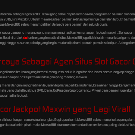
putasi baik sebagai agen slot88 resmi yang selalu dapat memberikan pengalaman bermain slot onlin
2019, kini Maxslot88 telah memiliki jutaan pemain aktif setiap harinya dan telah terbukti berhasil
a Maxslot88 selalu menempati hati daripada para pemain dari seluruh dunia.
inan slot gacor gampang menang yang mampu menghasilkan kemenangan jackpot maxwin. Slot gacor m
Selain itu, Link
slot
online yang tersedia di situs Maxslot88 juga tidak kalah menarik dari game slo
ertinggi hingga susunan pola rtp yang begitu mudah dipahami pemain pemula sekalipun. Adanya 
aya Sebagai Agen Situs Slot Gaco
agai brand terutama yang berhasil menguasai seluruh legalitas dan lisensi secara lengkap hingga
ri ini menempati posisi pertama terlalu gampang menang maxwin.
ji manis dengan menghadirkan layanan top tier seperti kemudahan, keamanan hingga kenyaman
a mata uang digital layaknya OVO, Dana, GoPay dan Cryptocurrency. Privasi para pemain juga akan 
or hari ini jackpot.
acor Jackpot Maxwin yang Lagi Viral!
sa meraih keuntungan semaksimal mungkin. Begitupun kami, Maxslot88 selalu memprioritas penga
gan kedua belah pihak, maka Maxslot88 akan merekomendasikan seri terbaru paling eksklusif beb