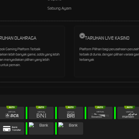
Sabung Ayam
RUHAN OLAHRAGA
TARUHAN LIVE KASINO
ook Gaming Platform Terbaik
Platform Pilihan bagi perusahaan-perusa
kan lebih banyak game, odds yang lebih
terbaik di dunia, dengan pilihan variasi g
 dan menyediakan pilihan yang lebih
terbanyak
untuk pemain.