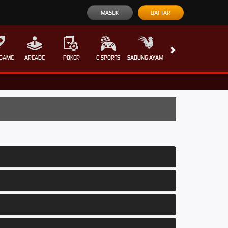
MASUK
DAFTAR
 GAME
ARCADE
POKER
E-SPORTS
SABUNG AYAM
PROMOSI