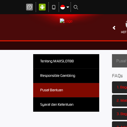
HOT
Pusat
Tentang MAXSLOT88
FAQs
Responsible Gambling
1. Ba
Pusat Bantuan
2. Mat
Syarat dan Ketentuan
3. Ba