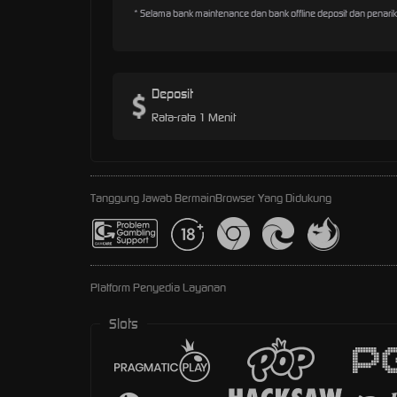
* Selama bank maintenance dan bank offline deposit dan penarik
Deposit
Rata-rata 1 Menit
Tanggung Jawab Bermain
Browser Yang Didukung
Platform Penyedia Layanan
Slots