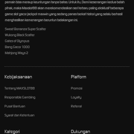
pemain bisa meraup keuntungan tanpa batas. Untuk itu, Demi kesenangan kedua belah
pihak, maka Maxslot88 akan merekomendasikan seri terbaru paling eksklusif beberapa
game slot gacor jackpot maxwin yang sedang panas berkat histori yang selalu berhasil
menghasilkan kemenangan beruntun belakangan ini.
Sweet Bonanza Super Scatter
Wukong Black Scatter
Gates of Olympus
Bang Gacor 1000
Mahjong Ways 2
Kebijaksanaan
Platform
Tentang MAXSLOT88
Promosi
Responsible Gambling
Loyalty
Pusat Bantuan
Referral
Syarat dan Ketentuan
Kategori
Dukungan