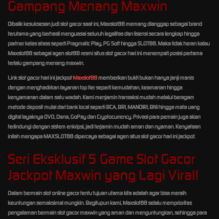
Gampang Menang Maxwin
Dibalik kesuksesan judi slot gacor saat ini, Maxslot88 memang dianggap sebagai brand
terutama yang berhasil menguasai seluruh legalitas dan lisensi secara lengkap hingga
partner kelas atass seperti Pragmatic Play, PG Soft hingga SLOT88. Maka tidak heran kalau
Maxslot88 sebagai agen slot88 resmi situs slot gacor hari ini menempati posisi pertama
terlalu gampang menang maxwin.
Link slot gacor hari ini jackpot
Maxslot88
memberikan bukti bukan hanya janji manis
dengan menghadirkan layanan top tier seperti kemudahan, keamanan hingga
kenyamanan dalam satu wadah. Kami menjamin transaksi mudah melalui beragam
metode deposit mulai dari bank local seperti BCA, BRI, MANDIRI, BNI hingga mata uang
digital layaknya OVO, Dana, GoPay dan Cryptocurrency. Privasi para pemain juga akan
terlindungi dengan sistem enkripsi, jadi terjamin mudah aman dan nyaman. Kenyataan
inilah mengapa MAXSLOT88 dipercaya sebagai agen situs slot gacor hari ini jackpot.
Seri Eksklusif 5 Game Slot Gacor
Jackpot Maxwin yang Lagi Viral!
Dalam bermain slot online gacor tentu tujuan utama kita adalah agar bisa meraih
keuntungan semaksimal mungkin. Begitupun kami, Maxslot88 selalu memprioritas
pengalaman bermain slot gacor maxwin yang aman dan menguntungkan, sehingga para