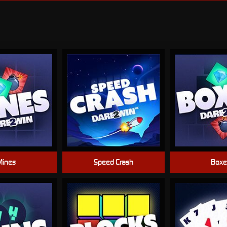
Mines
Speed Crash
Boxe