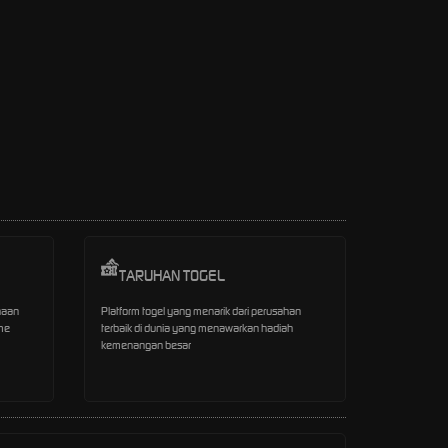
TARUHAN TOGEL
haan
Platform togel yang menarik dari perusahan
ame
terbaik di dunia yang menawarkan hadiah
kemenangan besar