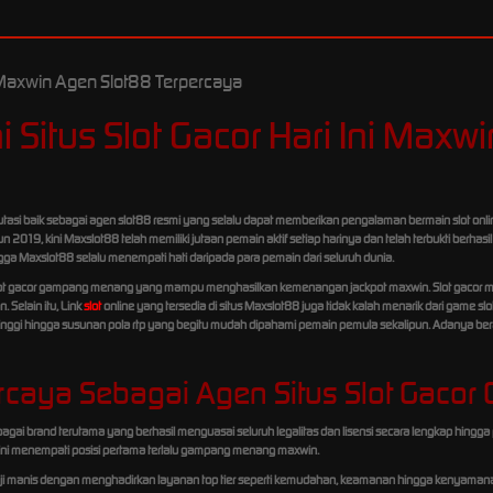
 Maxwin Agen Slot88 Terpercaya
Situs Slot Gacor Hari Ini Maxw
putasi baik sebagai agen slot88 resmi yang selalu dapat memberikan pengalaman bermain slot onlin
2019, kini Maxslot88 telah memiliki jutaan pemain aktif setiap harinya dan telah terbukti berhasil
a Maxslot88 selalu menempati hati daripada para pemain dari seluruh dunia.
inan slot gacor gampang menang yang mampu menghasilkan kemenangan jackpot maxwin. Slot gacor m
Selain itu, Link
slot
online yang tersedia di situs Maxslot88 juga tidak kalah menarik dari game slo
ertinggi hingga susunan pola rtp yang begitu mudah dipahami pemain pemula sekalipun. Adanya 
aya Sebagai Agen Situs Slot Gaco
agai brand terutama yang berhasil menguasai seluruh legalitas dan lisensi secara lengkap hingga
ri ini menempati posisi pertama terlalu gampang menang maxwin.
ji manis dengan menghadirkan layanan top tier seperti kemudahan, keamanan hingga kenyaman