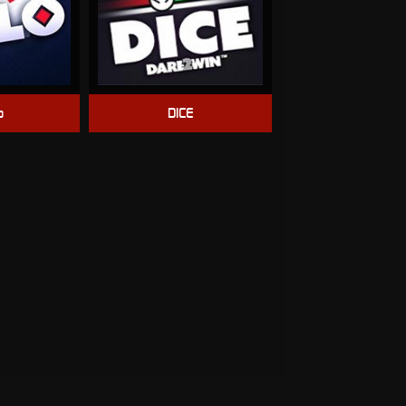
o
DICE