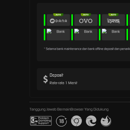
* Selama bank maintenance dan bank offline deposit dan penarik
Deposit
Rata-rata 1 Menit
Tanggung Jawab Bermain
Browser Yang Didukung