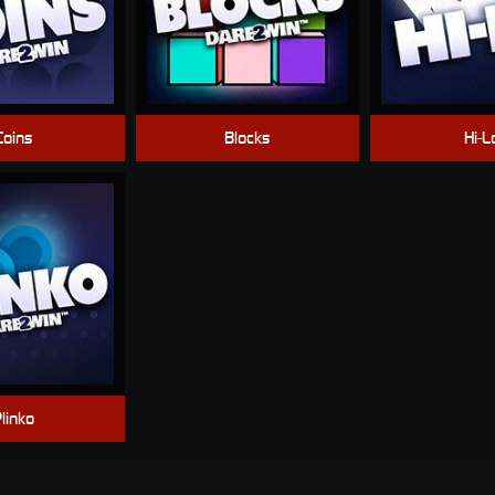
Coins
Blocks
Hi-L
linko