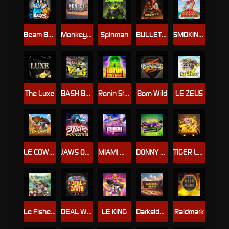
Beam Boys
Monkey Frenzy 2: Boss is Here!
Spinman
BULLETS AND BOUNTY
SMOKING DRAGON
The Luxe
BASH BROS
Ronin Stackways
Born Wild
LE ZEUS
LE COWBOY
JAWS OF JUSTICE
MIAMI MAYHEM
DONNY AND DANNY
TIGER LEGENDS
Le Fisherman
DEAL WITH DEATH
LE KING
Darkside Prairie: Magical Beast
Raidmark