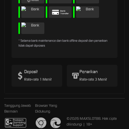
* Selama bank maintenance dan bank offline deposit dan penarikan
tidak dapat diproses
Deposit
Penarikan
Rata-rata 1 Menit
Rata-rata 3 Menit
Tanggung Jawab
Browser Yang
Bermain
Didukung
©2026 MAXSLOT88. Hak cipta
dilindungi | 18+