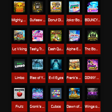
Mighty Masks
Outlasw Inc
Donut Division
Joker Bombs
BOUNCY BOMBS
Le Viking
Tasty Treats
Cash Quest
Alpha Eagle
The Bowery Boys
Limbo
Rise of Ymir
Evil Eyes
Frank's Farm
DONNY DOUGH
Frutz
Gronk's Gems
Cubes
Dawn of Kings
Wings of Horus