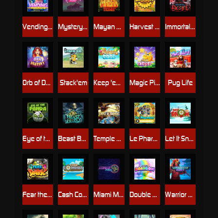
Vending Machine
Mystery Motel
Mayan Stackways
Harvest Wilds
Immortal Desire
Orb of Destiny
Stack'em
Keep 'em Cool
Magic Piggy
Pug Life
Eye of the Panda
Beast Below
Temple of Torment
Le Pharaoh
Let It Snow
Fear the Dark
Cash Compass
Miami Multiplier
Double Rainbow
Warrior Ways