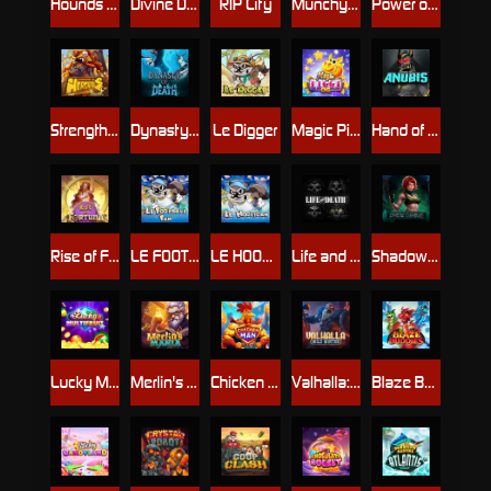
Hounds Of Hell
Divine Drop
RIP City
Munchy Milo
Power of 10
Strength Of Hercules
Dynasty of Death
Le Digger
Magic Piggy OG
Hand of Anubis
Rise of Fortuna
LE FOOTBALL FAN
LE HOOLIGAN
Life and Death
Shadow Treasure
Lucky Multifruit
Merlin's Mania
Chicken Man
Valhalla: Wild Winter
Blaze Buddies