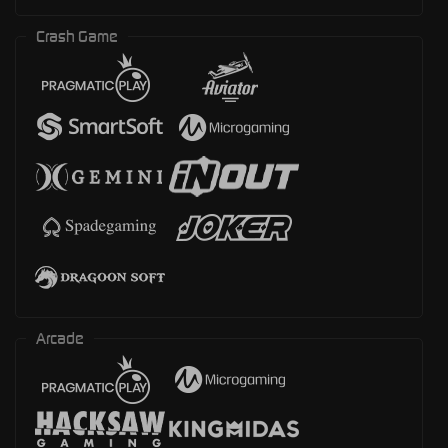
Crash Game
Arcade