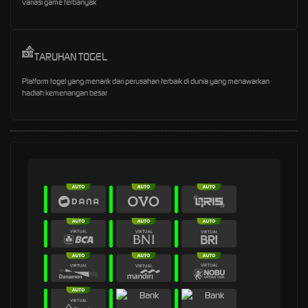
variasi game terbanyak
TARUHAN TOGEL
Platform togel yang menarik dari perusahan terbaik di dunia yang menawarkan
hadiah kemenangan besar