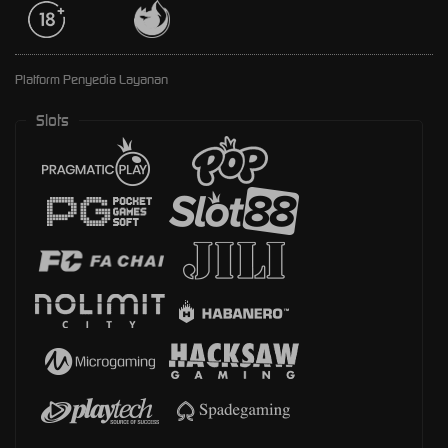
Platform Penyedia Layanan
Slots