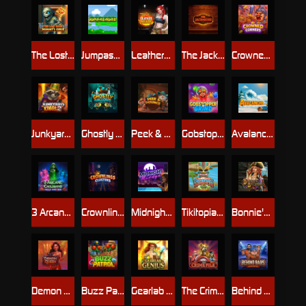
The Lost Book of Mummy’s Curse
Jumpasaurs
Leatherheads
The Jack & Rose
Crowned Corners
Junkyard Kings 2
Ghostly Hallows
Peek & Pounce
Gobstopper Grind
Avalanche
3 Arcane Cauldrons
Crownlings Clusters
Midnight Mirage
Tikitopia BoosterBelt
Bonnie's Buccaneers
Demon Queen
Buzz Patrol
Gearlab Genius
The Crime File
Behind Bars: Masterplan