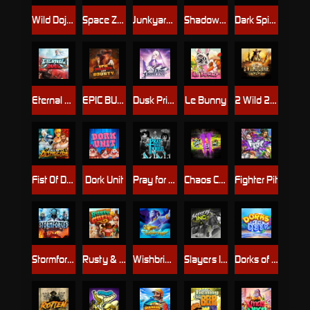
Wild Dojo Strike
Space Zoo
Junkyard Kings
Shadow Strike
Dark Spiral
Eternal Duel
EPIC BULLETS & BOUNTY
Dusk Princess
Le Bunny
2 Wild 2 Die
Fist Of Destruction
Dork Unit
Pray for Three
Chaos Crew 2
Fighter Pit
Stormforged
Rusty & Curly
Wishbringer
Slayers Inc
Dorks of The Deep