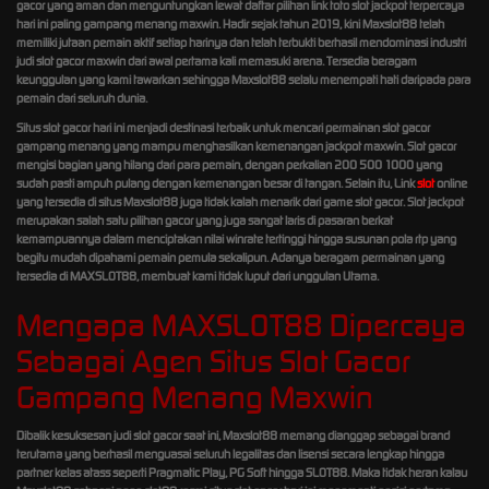
gacor yang aman dan menguntungkan lewat daftar pilihan link toto slot jackpot terpercaya
hari ini paling gampang menang maxwin. Hadir sejak tahun 2019, kini Maxslot88 telah
memiliki jutaan pemain aktif setiap harinya dan telah terbukti berhasil mendominasi industri
judi slot gacor maxwin dari awal pertama kali memasuki arena. Tersedia beragam
keunggulan yang kami tawarkan sehingga Maxslot88 selalu menempati hati daripada para
pemain dari seluruh dunia.
Situs slot gacor hari ini menjadi destinasi terbaik untuk mencari permainan slot gacor
gampang menang yang mampu menghasilkan kemenangan jackpot maxwin. Slot gacor
mengisi bagian yang hilang dari para pemain, dengan perkalian 200 500 1000 yang
sudah pasti ampuh pulang dengan kemenangan besar di tangan. Selain itu, Link
slot
online
yang tersedia di situs Maxslot88 juga tidak kalah menarik dari game slot gacor. Slot jackpot
merupakan salah satu pilihan gacor yang juga sangat laris di pasaran berkat
kemampuannya dalam menciptakan nilai winrate tertinggi hingga susunan pola rtp yang
begitu mudah dipahami pemain pemula sekalipun. Adanya beragam permainan yang
tersedia di MAXSLOT88, membuat kami tidak luput dari unggulan Utama.
Mengapa MAXSLOT88 Dipercaya
Sebagai Agen Situs Slot Gacor
Gampang Menang Maxwin
Dibalik kesuksesan judi slot gacor saat ini, Maxslot88 memang dianggap sebagai brand
terutama yang berhasil menguasai seluruh legalitas dan lisensi secara lengkap hingga
partner kelas atass seperti Pragmatic Play, PG Soft hingga SLOT88. Maka tidak heran kalau