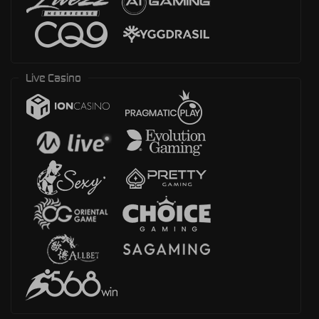
Live Casino