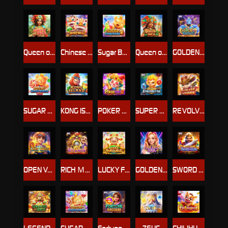
Queen of Inca
Chinese New Year Moreways
Sugar Bang Bang 2
Queen of Inca 2
GOLDEN GENIE
SUGAR BANG BANG PLUS
KONG ISLAND
POKER WIN 2
SUPER ELEMENTS
REVOLVER HARE
OPEN VAULT
RICH ＭAN
LUCKY FORTUNES
GOLDEN IDOL
SWORD OF KING