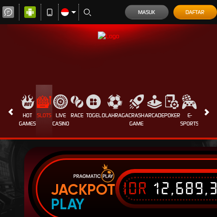
MASUK
DAFTAR
HOT
SLOTS
LIVE
RACE
TOGEL
OLAHRAGA
CRASH
ARCADE
POKER
E-
SABUN
GAMES
CASINO
GAME
SPORTS
AYAM
IDR
12,689,
JACKPOT
PLAY