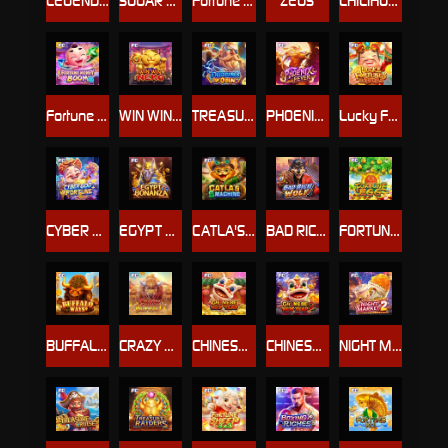
LEGEND OF INCA
SUGAR BANG BANG
Fortune Goddess
ZEUS
CHILIHUAHUA
Fortune Money Boom
WIN WIN NEKO
TREASURES OF ODIN
PHOENIX FEVER
Lucky Fortune 3x3
CYBER GOD OF FORTUNE⁺
EGYPT BONANZA
CATLA'S MONEY MACHINE
BAD RICH WOLF
FORTUNE EGG
BUFFALO WAYS
CRAZY BUFFALO
CHINESE NEW YEAR
CHINESE NEW YEAR 2
NIGHT MARKET 2