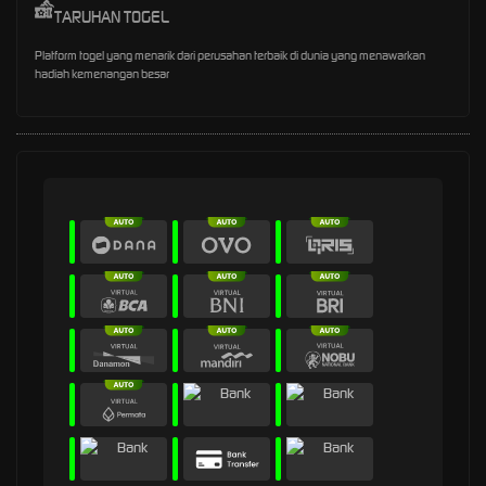
TARUHAN TOGEL
Platform togel yang menarik dari perusahan terbaik di dunia yang menawarkan
hadiah kemenangan besar