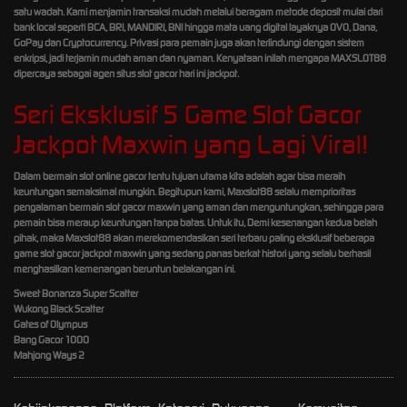
satu wadah. Kami menjamin transaksi mudah melalui beragam metode deposit mulai dari
bank local seperti BCA, BRI, MANDIRI, BNI hingga mata uang digital layaknya OVO, Dana,
GoPay dan Cryptocurrency. Privasi para pemain juga akan terlindungi dengan sistem
enkripsi, jadi terjamin mudah aman dan nyaman. Kenyataan inilah mengapa MAXSLOT88
dipercaya sebagai agen situs slot gacor hari ini jackpot.
Seri Eksklusif 5 Game Slot Gacor
Jackpot Maxwin yang Lagi Viral!
Dalam bermain slot online gacor tentu tujuan utama kita adalah agar bisa meraih
keuntungan semaksimal mungkin. Begitupun kami, Maxslot88 selalu memprioritas
pengalaman bermain slot gacor maxwin yang aman dan menguntungkan, sehingga para
pemain bisa meraup keuntungan tanpa batas. Untuk itu, Demi kesenangan kedua belah
pihak, maka Maxslot88 akan merekomendasikan seri terbaru paling eksklusif beberapa
game slot gacor jackpot maxwin yang sedang panas berkat histori yang selalu berhasil
menghasilkan kemenangan beruntun belakangan ini.
Sweet Bonanza Super Scatter
Wukong Black Scatter
Gates of Olympus
Bang Gacor 1000
Mahjong Ways 2