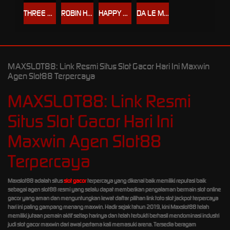
THREE LITTLE PIGS
ROBIN HOOD
HAPPY DUO BAO
DA LE MEN
MAXSLOT88: Link Resmi Situs Slot Gacor Hari Ini Maxwin
Agen Slot88 Terpercaya
MAXSLOT88: Link Resmi
Situs Slot Gacor Hari Ini
Maxwin Agen Slot88
Terpercaya
Maxslot88 adalah situs
slot gacor
terpercaya yang dikenal baik memiliki reputasi baik
sebagai agen slot88 resmi yang selalu dapat memberikan pengalaman bermain slot online
gacor yang aman dan menguntungkan lewat daftar pilihan link toto slot jackpot terpercaya
hari ini paling gampang menang maxwin. Hadir sejak tahun 2019, kini Maxslot88 telah
memiliki jutaan pemain aktif setiap harinya dan telah terbukti berhasil mendominasi industri
judi slot gacor maxwin dari awal pertama kali memasuki arena. Tersedia beragam