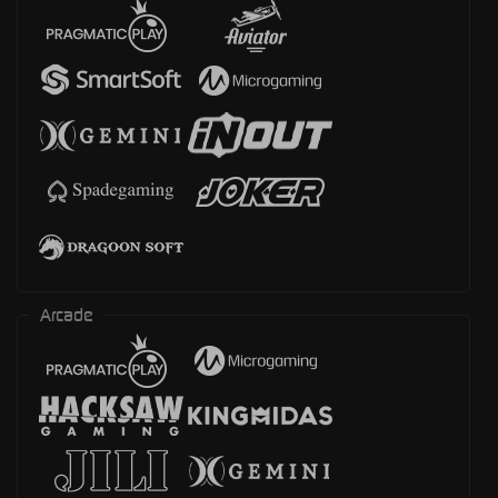
Arcade