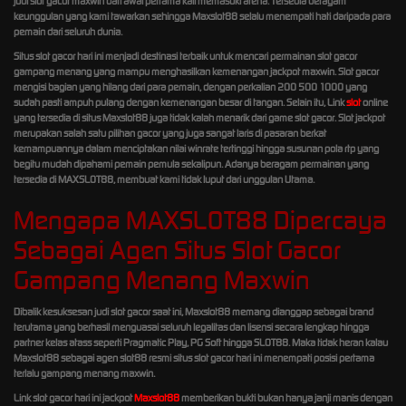
judi slot gacor maxwin dari awal pertama kali memasuki arena. Tersedia beragam
keunggulan yang kami tawarkan sehingga Maxslot88 selalu menempati hati daripada para
pemain dari seluruh dunia.
Situs slot gacor hari ini menjadi destinasi terbaik untuk mencari permainan slot gacor
gampang menang yang mampu menghasilkan kemenangan jackpot maxwin. Slot gacor
mengisi bagian yang hilang dari para pemain, dengan perkalian 200 500 1000 yang
sudah pasti ampuh pulang dengan kemenangan besar di tangan. Selain itu, Link
slot
online
yang tersedia di situs Maxslot88 juga tidak kalah menarik dari game slot gacor. Slot jackpot
merupakan salah satu pilihan gacor yang juga sangat laris di pasaran berkat
kemampuannya dalam menciptakan nilai winrate tertinggi hingga susunan pola rtp yang
begitu mudah dipahami pemain pemula sekalipun. Adanya beragam permainan yang
tersedia di MAXSLOT88, membuat kami tidak luput dari unggulan Utama.
Mengapa MAXSLOT88 Dipercaya
Sebagai Agen Situs Slot Gacor
Gampang Menang Maxwin
Dibalik kesuksesan judi slot gacor saat ini, Maxslot88 memang dianggap sebagai brand
terutama yang berhasil menguasai seluruh legalitas dan lisensi secara lengkap hingga
partner kelas atass seperti Pragmatic Play, PG Soft hingga SLOT88. Maka tidak heran kalau
Maxslot88 sebagai agen slot88 resmi situs slot gacor hari ini menempati posisi pertama
terlalu gampang menang maxwin.
Link slot gacor hari ini jackpot
Maxslot88
memberikan bukti bukan hanya janji manis dengan