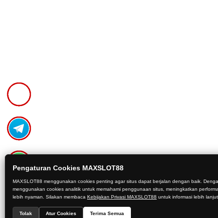
Pengaturan Cookies MAXSLOT88
MAXSLOT88 menggunakan cookies penting agar situs dapat berjalan dengan baik. Dengan
menggunakan cookies analitik untuk memahami penggunaan situs, meningkatkan perform
lebih nyaman. Silakan membaca
Kebijakan Privasi MAXSLOT88
untuk informasi lebih lanjut
Tolak
Atur Cookies
Terima Semua