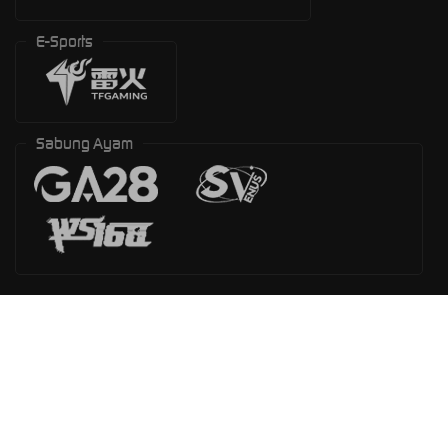
E-Sports
Sabung Ayam