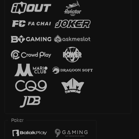
Poker