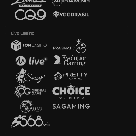
Live Casino