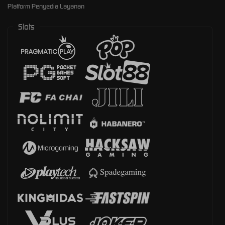
Platform Penyedia Layanan
Slots