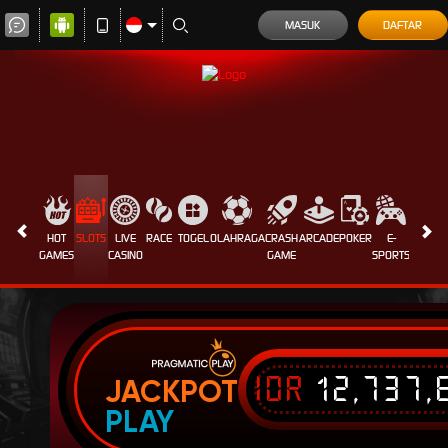
MASUK
DAFTAR
HOT
SLOTS
LIVE
RACE
TOGEL
OLAHRAGA
CRASH
ARCADE
POKER
E-
SABUN
GAMES
CASINO
GAME
SPORTS
AYAM
IDR
12,737,
JACKPOT
PLAY