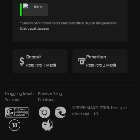
* Selama bank maintenance dan bank offline deposit dan penarikan
tidak dapat diproses
Deposit
Penarikan
Rata-rata 1 Menit
Rata-rata 3 Menit
Tanggung Jawab
Browser Yang
Bermain
Didukung
©2026 MAXSLOT88. Hak cipta
dilindungi | 18+