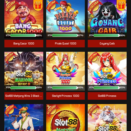
RTP
96%
RTP
97%
RTP
96%
Bang Gacor 1000
Pirate Quest 1000
Goyang Gaib
RTP
98%
RTP
95%
RTP
95%
Slot88 Mahjong Wins 3 Black Scatter
Starlight Princess 1000
Slot88 Princess