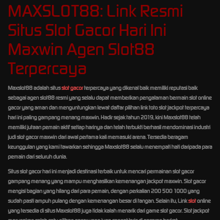
MAXSLOT88: Link Resmi
Situs Slot Gacor Hari Ini
Maxwin Agen Slot88
Terpercaya
Maxslot88 adalah situs
slot gacor
terpercaya yang dikenal baik memiliki reputasi baik
sebagai agen slot88 resmi yang selalu dapat memberikan pengalaman bermain slot online
gacor yang aman dan menguntungkan lewat daftar pilihan link toto slot jackpot terpercaya
hari ini paling gampang menang maxwin. Hadir sejak tahun 2019, kini Maxslot88 telah
memiliki jutaan pemain aktif setiap harinya dan telah terbukti berhasil mendominasi industri
judi slot gacor maxwin dari awal pertama kali memasuki arena. Tersedia beragam
keunggulan yang kami tawarkan sehingga Maxslot88 selalu menempati hati daripada para
pemain dari seluruh dunia.
Situs slot gacor hari ini menjadi destinasi terbaik untuk mencari permainan slot gacor
gampang menang yang mampu menghasilkan kemenangan jackpot maxwin. Slot gacor
mengisi bagian yang hilang dari para pemain, dengan perkalian 200 500 1000 yang
sudah pasti ampuh pulang dengan kemenangan besar di tangan. Selain itu, Link
slot
online
yang tersedia di situs Maxslot88 juga tidak kalah menarik dari game slot gacor. Slot jackpot