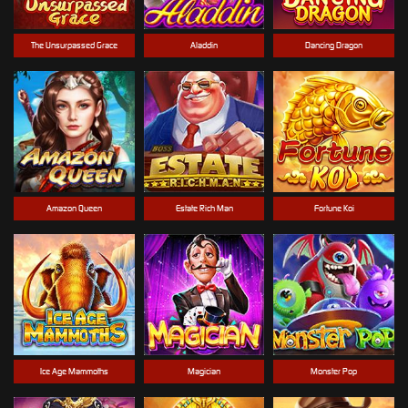
The Unsurpassed Grace
Aladdin
Dancing Dragon
Amazon Queen
Estate Rich Man
Fortune Koi
Ice Age Mammoths
Magician
Monster Pop