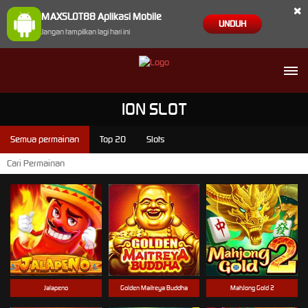
×
MAXSLOT88 Aplikasi Mobile
UNDUH
Jangan tampilkan lagi hari ini
ION SLOT
Semua permainan
Top 20
Slots
Jalapeno
Golden Maitreya Buddha
MahJong Gold 2