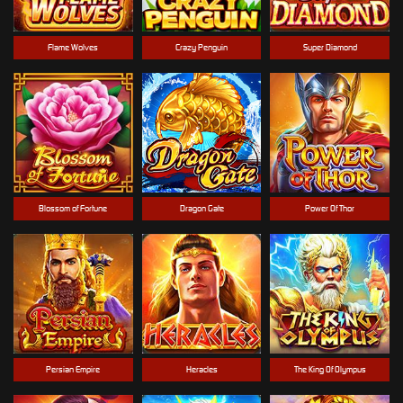
Flame Wolves
Crazy Penguin
Super Diamond
Blossom of Fortune
Dragon Gate
Power Of Thor
Persian Empire
Heracles
The King Of Olympus