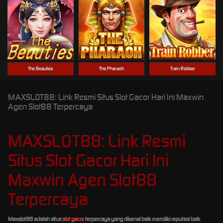
The Beauties
The Pharaoh
Train Robber
MAXSLOT88: Link Resmi Situs Slot Gacor Hari Ini Maxwin
Agen Slot88 Terpercaya
MAXSLOT88: Link Resmi
Situs Slot Gacor Hari Ini
Maxwin Agen Slot88
Terpercaya
Maxslot88 adalah situs
slot gacor
terpercaya yang dikenal baik memiliki reputasi baik