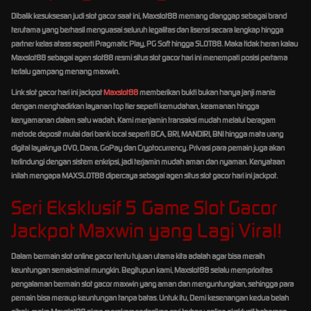
Dibalik kesuksesan judi slot gacor saat ini, Maxslot88 memang dianggap sebagai brand
terutama yang berhasil menguasai seluruh legalitas dan lisensi secara lengkap hingga
partner kelas atass seperti Pragmatic Play, PG Soft hingga SLOT88. Maka tidak heran kalau
Maxslot88 sebagai agen slot88 resmi situs slot gacor hari ini menempati posisi pertama
terlalu gampang menang maxwin.
Link slot gacor hari ini jackpot
Maxslot88
memberikan bukti bukan hanya janji manis
dengan menghadirkan layanan top tier seperti kemudahan, keamanan hingga
kenyamanan dalam satu wadah. Kami menjamin transaksi mudah melalui beragam
metode deposit mulai dari bank local seperti BCA, BRI, MANDIRI, BNI hingga mata uang
digital layaknya OVO, Dana, GoPay dan Cryptocurrency. Privasi para pemain juga akan
terlindungi dengan sistem enkripsi, jadi terjamin mudah aman dan nyaman. Kenyataan
inilah mengapa MAXSLOT88 dipercaya sebagai agen situs slot gacor hari ini jackpot.
Seri Eksklusif 5 Game Slot Gacor
Jackpot Maxwin yang Lagi Viral!
Dalam bermain slot online gacor tentu tujuan utama kita adalah agar bisa meraih
keuntungan semaksimal mungkin. Begitupun kami, Maxslot88 selalu memprioritas
pengalaman bermain slot gacor maxwin yang aman dan menguntungkan, sehingga para
pemain bisa meraup keuntungan tanpa batas. Untuk itu, Demi kesenangan kedua belah