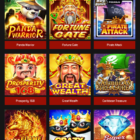
Panda Warrior
Fortune Gate
Pirate Attack
Prosperity 168
Great Wealth
Caribbean Treasure