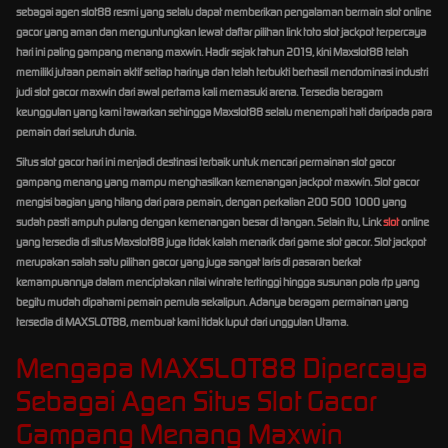
sebagai agen slot88 resmi yang selalu dapat memberikan pengalaman bermain slot online
gacor yang aman dan menguntungkan lewat daftar pilihan link toto slot jackpot terpercaya
hari ini paling gampang menang maxwin. Hadir sejak tahun 2019, kini Maxslot88 telah
memiliki jutaan pemain aktif setiap harinya dan telah terbukti berhasil mendominasi industri
judi slot gacor maxwin dari awal pertama kali memasuki arena. Tersedia beragam
keunggulan yang kami tawarkan sehingga Maxslot88 selalu menempati hati daripada para
pemain dari seluruh dunia.
Situs slot gacor hari ini menjadi destinasi terbaik untuk mencari permainan slot gacor
gampang menang yang mampu menghasilkan kemenangan jackpot maxwin. Slot gacor
mengisi bagian yang hilang dari para pemain, dengan perkalian 200 500 1000 yang
sudah pasti ampuh pulang dengan kemenangan besar di tangan. Selain itu, Link
slot
online
yang tersedia di situs Maxslot88 juga tidak kalah menarik dari game slot gacor. Slot jackpot
merupakan salah satu pilihan gacor yang juga sangat laris di pasaran berkat
kemampuannya dalam menciptakan nilai winrate tertinggi hingga susunan pola rtp yang
begitu mudah dipahami pemain pemula sekalipun. Adanya beragam permainan yang
tersedia di MAXSLOT88, membuat kami tidak luput dari unggulan Utama.
Mengapa MAXSLOT88 Dipercaya
Sebagai Agen Situs Slot Gacor
Gampang Menang Maxwin