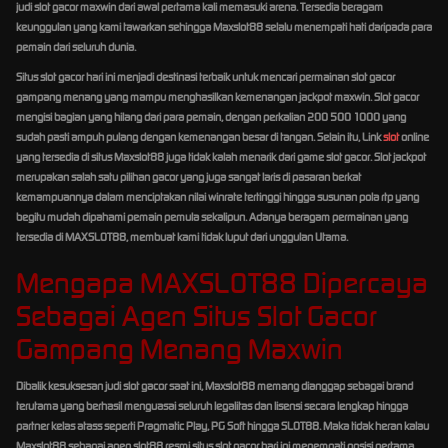
judi slot gacor maxwin dari awal pertama kali memasuki arena. Tersedia beragam
keunggulan yang kami tawarkan sehingga Maxslot88 selalu menempati hati daripada para
pemain dari seluruh dunia.
Situs slot gacor hari ini menjadi destinasi terbaik untuk mencari permainan slot gacor
gampang menang yang mampu menghasilkan kemenangan jackpot maxwin. Slot gacor
mengisi bagian yang hilang dari para pemain, dengan perkalian 200 500 1000 yang
sudah pasti ampuh pulang dengan kemenangan besar di tangan. Selain itu, Link
slot
online
yang tersedia di situs Maxslot88 juga tidak kalah menarik dari game slot gacor. Slot jackpot
merupakan salah satu pilihan gacor yang juga sangat laris di pasaran berkat
kemampuannya dalam menciptakan nilai winrate tertinggi hingga susunan pola rtp yang
begitu mudah dipahami pemain pemula sekalipun. Adanya beragam permainan yang
tersedia di MAXSLOT88, membuat kami tidak luput dari unggulan Utama.
Mengapa MAXSLOT88 Dipercaya
Sebagai Agen Situs Slot Gacor
Gampang Menang Maxwin
Dibalik kesuksesan judi slot gacor saat ini, Maxslot88 memang dianggap sebagai brand
terutama yang berhasil menguasai seluruh legalitas dan lisensi secara lengkap hingga
partner kelas atass seperti Pragmatic Play, PG Soft hingga SLOT88. Maka tidak heran kalau
Maxslot88 sebagai agen slot88 resmi situs slot gacor hari ini menempati posisi pertama