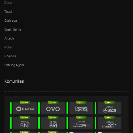
Race
Togel
Olahraga
Crash Game
Arcade
Poker
E-Sports
Sabung Ayam
Komunitas