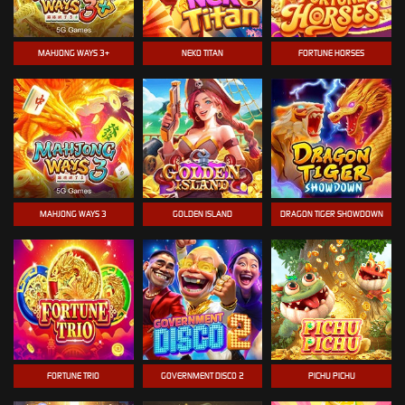
MAHJONG WAYS 3+
NEKO TITAN
FORTUNE HORSES
MAHJONG WAYS 3
GOLDEN ISLAND
DRAGON TIGER SHOWDOWN
FORTUNE TRIO
GOVERNMENT DISCO 2
PICHU PICHU