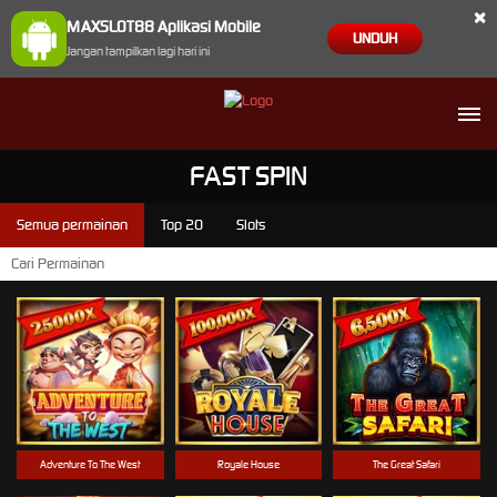
×
MAXSLOT88 Aplikasi Mobile
UNDUH
Jangan tampilkan lagi hari ini
FAST SPIN
Semua permainan
Top 20
Slots
Adventure To The West
Royale House
The Great Safari