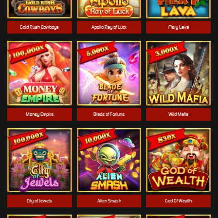
Gold Rush Cowboys
Apollo Ray of Luck
Fiery Lava
Money Empire
Blade of Fortune
Wild Mafia
City of Jewels
Alien Smash
God Of Wealth