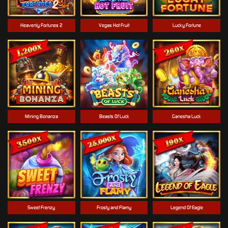
Heavenly Fortunes 2
Vegas Hot Fruit
Lucky Fortune
Mining Bonanza
Beasts Of Luck
Ganesha Luck
Sweet Frenzy
Frosty and Flamy
Legend Of Eagle