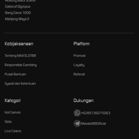
Wukong Black Scatter
Gates of Olympus
Bang Gacor 1000
Mahjong Ways 2
Kebijaksanaan
Platform
Tentang MAXSLOT88
Promosi
Responsible Gambling
Loyalty
Pusat Bantuan
Referral
Syarat dan Ketentuan
Kategori
Dukungan
Hot Games
+6285136075063
Slots
Maxslot88Official
Live Casino