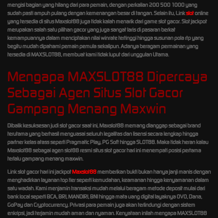
mengisi bagian yang hilang dari para pemain, dengan perkalian 200 500 1000 yang
sudah pasti ampuh pulang dengan kemenangan besar di tangan. Selain itu, Link
slot
online
yang tersedia di situs Maxslot88 juga tidak kalah menarik dari game slot gacor. Slot jackpot
merupakan salah satu pilihan gacor yang juga sangat laris di pasaran berkat
kemampuannya dalam menciptakan nilai winrate tertinggi hingga susunan pola rtp yang
begitu mudah dipahami pemain pemula sekalipun. Adanya beragam permainan yang
tersedia di MAXSLOT88, membuat kami tidak luput dari unggulan Utama.
Mengapa MAXSLOT88 Dipercaya
Sebagai Agen Situs Slot Gacor
Gampang Menang Maxwin
Dibalik kesuksesan judi slot gacor saat ini, Maxslot88 memang dianggap sebagai brand
terutama yang berhasil menguasai seluruh legalitas dan lisensi secara lengkap hingga
partner kelas atass seperti Pragmatic Play, PG Soft hingga SLOT88. Maka tidak heran kalau
Maxslot88 sebagai agen slot88 resmi situs slot gacor hari ini menempati posisi pertama
terlalu gampang menang maxwin.
Link slot gacor hari ini jackpot
Maxslot88
memberikan bukti bukan hanya janji manis dengan
menghadirkan layanan top tier seperti kemudahan, keamanan hingga kenyamanan dalam
satu wadah. Kami menjamin transaksi mudah melalui beragam metode deposit mulai dari
bank local seperti BCA, BRI, MANDIRI, BNI hingga mata uang digital layaknya OVO, Dana,
GoPay dan Cryptocurrency. Privasi para pemain juga akan terlindungi dengan sistem
enkripsi, jadi terjamin mudah aman dan nyaman. Kenyataan inilah mengapa MAXSLOT88