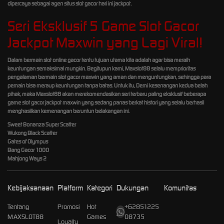
dipercaya sebagai agen situs slot gacor hari ini jackpot.
Seri Eksklusif 5 Game Slot Gacor
Jackpot Maxwin yang Lagi Viral!
Dalam bermain slot online gacor tentu tujuan utama kita adalah agar bisa meraih
keuntungan semaksimal mungkin. Begitupun kami, Maxslot88 selalu memprioritas
pengalaman bermain slot gacor maxwin yang aman dan menguntungkan, sehingga para
pemain bisa meraup keuntungan tanpa batas. Untuk itu, Demi kesenangan kedua belah
pihak, maka Maxslot88 akan merekomendasikan seri terbaru paling eksklusif beberapa
game slot gacor jackpot maxwin yang sedang panas berkat histori yang selalu berhasil
menghasilkan kemenangan beruntun belakangan ini.
Sweet Bonanza Super Scatter
Wukong Black Scatter
Gates of Olympus
Bang Gacor 1000
Mahjong Ways 2
Kebijaksanaan
Platform
Kategori
Dukungan
Komunitas
Tentang
Promosi
Hot
+62851225
MAXSLOT88
Games
08735
Loyalty