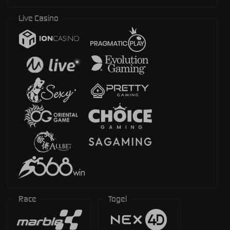
Live Casino
Race
Togel