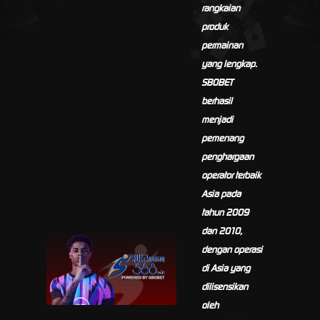
rangkaian
produk
permainan
yang lengkap.
SBOBET
berhasil
menjadi
pemenang
penghargaan
operator terbaik
Asia pada
tahun 2009
dan 2010,
dengan operasi
di Asia yang
dilisensikan
oleh