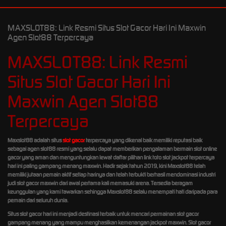
MAXSLOT88: Link Resmi Situs Slot Gacor Hari Ini Maxwin
Agen Slot88 Terpercaya
MAXSLOT88: Link Resmi
Situs Slot Gacor Hari Ini
Maxwin Agen Slot88
Terpercaya
Maxslot88 adalah situs
slot gacor
terpercaya yang dikenal baik memiliki reputasi baik
sebagai agen slot88 resmi yang selalu dapat memberikan pengalaman bermain slot online
gacor yang aman dan menguntungkan lewat daftar pilihan link toto slot jackpot terpercaya
hari ini paling gampang menang maxwin. Hadir sejak tahun 2019, kini Maxslot88 telah
memiliki jutaan pemain aktif setiap harinya dan telah terbukti berhasil mendominasi industri
judi slot gacor maxwin dari awal pertama kali memasuki arena. Tersedia beragam
keunggulan yang kami tawarkan sehingga Maxslot88 selalu menempati hati daripada para
pemain dari seluruh dunia.
Situs slot gacor hari ini menjadi destinasi terbaik untuk mencari permainan slot gacor
gampang menang yang mampu menghasilkan kemenangan jackpot maxwin. Slot gacor