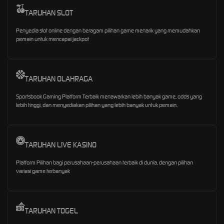
TARUHAN SLOT
Penyedia slot online dengan beragam pilihan game menarik yang memudahkan
pemain untuk mencapai jackpot
TARUHAN OLAHRAGA
Sportsbook Gaming Platform Terbaik menawarkan lebih banyak game, odds yang
lebih tinggi, dan menyediakan pilihan yang lebih banyak untuk pemain.
TARUHAN LIVE KASINO
Platform Pilihan bagi perusahaan-perusahaan terbaik di dunia, dengan pilihan
variasi game terbanyak
TARUHAN TOGEL