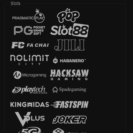
Slots