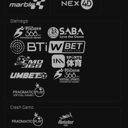
Olahraga
Crash Game