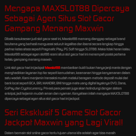
Mengapa MAXSLOT88 Dipercaya
Sebagai Agen Situs Slot Gacor
Gampang Menang Maxwin
Dibalik kesuksesan judi slot gacor saat ini, Maxslot88 memang dianggap sebagai brand
terutama yang berhasil menguasai seluruh legalitas dan lisensi secara lengkap hingga
partner kelas atass seperti Pragmatic Play, PG Soft hingga SLOT88. Maka tidak heran kalau
Maxslot88 sebagai agen slot88 resmi situs slot gacor hari ini menempati posisi pertama
terlalu gampang menang maxwin.
Link slot gacor hari ini jackpot
Maxslot88
memberikan bukti bukan hanya janji manis dengan
menghadirkan layanan top tier seperti kemudahan, keamanan hingga kenyamanan dalam
satu wadah. Kami menjamin transaksi mudah melalui beragam metode deposit mulai dari
bank local seperti BCA, BRI, MANDIRI, BNI hingga mata uang digital layaknya OVO, Dana,
GoPay dan Cryptocurrency. Privasi para pemain juga akan terlindungi dengan sistem
enkripsi, jadi terjamin mudah aman dan nyaman. Kenyataan inilah mengapa MAXSLOT88
dipercaya sebagai agen situs slot gacor hari ini jackpot.
Seri Eksklusif 5 Game Slot Gacor
Jackpot Maxwin yang Lagi Viral!
Dalam bermain slot online gacor tentu tujuan utama kita adalah agar bisa meraih