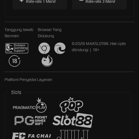
Rata-rata 1 Menit
Rata-rata 3 Menit
Tanggung Jawab
Browser Yang
Bermain
Didukung
©2026 MAXSLOT88. Hak cipta
dilindungi | 18+
Platform Penyedia Layanan
Slots