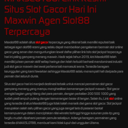
Situs Slot Gacor Hari Ini
Maxwin Agen Slot88
Terpercaya
Maxslot88 adalah situs
slot gacor
terpercaya yang dikenal baik memiliki reputasi baik
sebagai agen slot88 resmi yang selalu dapat memberikan pengalaman bermain slot online
gacor yang aman dan menguntungkan lewat daftar pilihan link toto slot jackpot terpercaya
hari ini paling gampang menang maxwin. Hadir sejak tahun 2019, kini Maxslot88 telah
memiliki jutaan pemain aktif setiap harinya dan telah terbukti berhasil mendominasi industri
judi slot gacor maxwin dari awal pertama kali memasuki arena. Tersedia beragam
keunggulan yang kami tawarkan sehingga Maxslot88 selalu menempati hati daripada para
pemain dari seluruh dunia.
Situs slot gacor hari ini menjadi destinasi terbaik untuk mencari permainan slot gacor
gampang menang yang mampu menghasilkan kemenangan jackpot maxwin. Slot gacor
mengisi bagian yang hilang dari para pemain, dengan perkalian 200 500 1000 yang
sudah pasti ampuh pulang dengan kemenangan besar di tangan. Selain itu, Link
slot
online
yang tersedia di situs Maxslot88 juga tidak kalah menarik dari game slot gacor. Slot jackpot
merupakan salah satu pilihan gacor yang juga sangat laris di pasaran berkat
kemampuannya dalam menciptakan nilai winrate tertinggi hingga susunan pola rtp yang
begitu mudah dipahami pemain pemula sekalipun. Adanya beragam permainan yang
tersedia di MAXSLOT88, membuat kami tidak luput dari unggulan Utama.