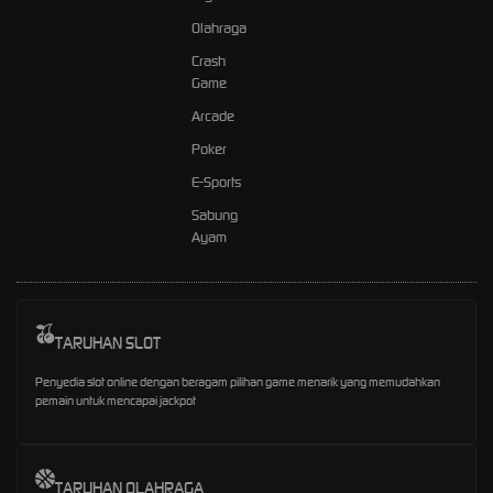
Olahraga
Crash
Game
Arcade
Poker
E-Sports
Sabung
Ayam
TARUHAN SLOT
Penyedia slot online dengan beragam pilihan game menarik yang memudahkan
pemain untuk mencapai jackpot
TARUHAN OLAHRAGA