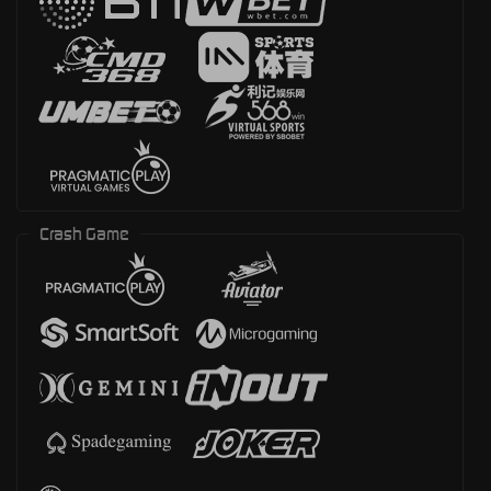
Crash Game