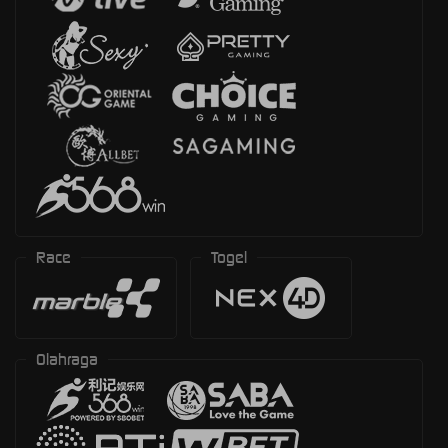
Race
Togel
Olahraga