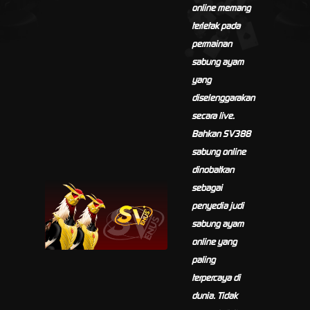
online memang
terletak pada
permainan
sabung ayam
yang
diselenggarakan
secara live.
Bahkan SV388
sabung online
dinobatkan
sebagai
penyedia judi
sabung ayam
online yang
paling
terpercaya di
dunia. Tidak