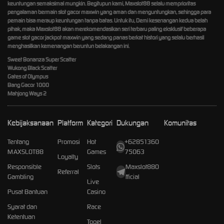
keuntungan semaksimal mungkin. Begitupun kami, Maxslot88 selalu memprioritas
pengalaman bermain slot gacor maxwin yang aman dan menguntungkan, sehingga para
pemain bisa meraup keuntungan tanpa batas. Untuk itu, Demi kesenangan kedua belah
pihak, maka Maxslot88 akan merekomendasikan seri terbaru paling eksklusif beberapa
game slot gacor jackpot maxwin yang sedang panas berkat histori yang selalu berhasil
menghasilkan kemenangan beruntun belakangan ini.
Sweet Bonanza Super Scatter
Wukong Black Scatter
Gates of Olympus
Bang Gacor 1000
Mahjong Ways 2
Kebijaksanaan
Platform
Kategori
Dukungan
Komunitas
Tentang
Promosi
Hot
+62851360
MAXSLOT88
Games
75063
Loyalty
Responsible
Slots
Maxslot88O
Referral
Gambling
fficial
Live
Pusat Bantuan
Casino
Syarat dan
Race
Ketentuan
Togel