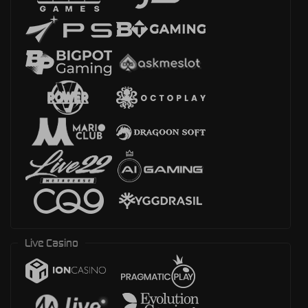
Live Casino