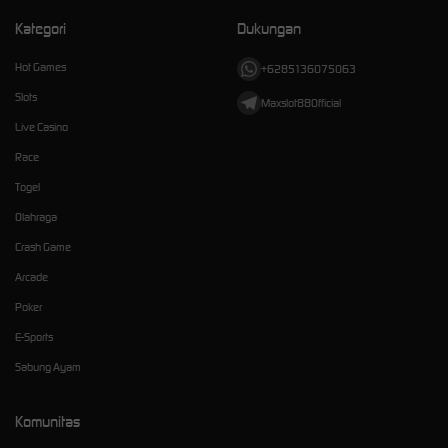
Kategori
Dukungan
Hot Games
+6285136075063
Slots
Maxslot88Official
Live Casino
Race
Togel
Olahraga
Crash Game
Arcade
Poker
E-Sports
Sabung Ayam
Komunitas