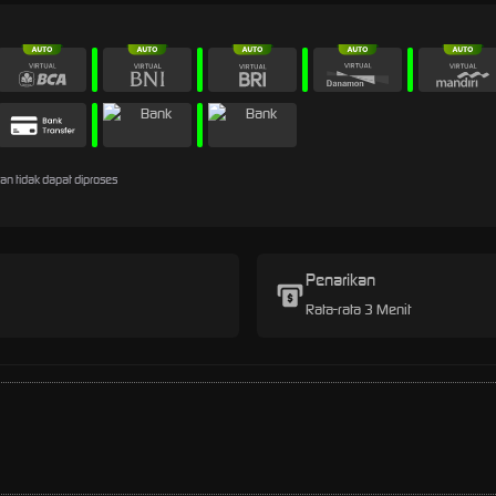
an tidak dapat diproses
Penarikan
Rata-rata 3 Menit