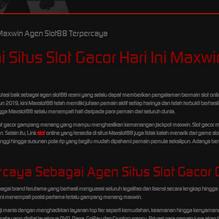
 Maxwin Agen Slot88 Terpercaya
Situs Slot Gacor Hari Ini Maxw
putasi baik sebagai agen slot88 resmi yang selalu dapat memberikan pengalaman bermain slot onlin
2019, kini Maxslot88 telah memiliki jutaan pemain aktif setiap harinya dan telah terbukti berhasil
a Maxslot88 selalu menempati hati daripada para pemain dari seluruh dunia.
inan slot gacor gampang menang yang mampu menghasilkan kemenangan jackpot maxwin. Slot gacor m
Selain itu, Link
slot
online yang tersedia di situs Maxslot88 juga tidak kalah menarik dari game slo
ertinggi hingga susunan pola rtp yang begitu mudah dipahami pemain pemula sekalipun. Adanya 
aya Sebagai Agen Situs Slot Gaco
agai brand terutama yang berhasil menguasai seluruh legalitas dan lisensi secara lengkap hingga
ri ini menempati posisi pertama terlalu gampang menang maxwin.
ji manis dengan menghadirkan layanan top tier seperti kemudahan, keamanan hingga kenyaman
a mata uang digital layaknya OVO, Dana, GoPay dan Cryptocurrency. Privasi para pemain juga akan 