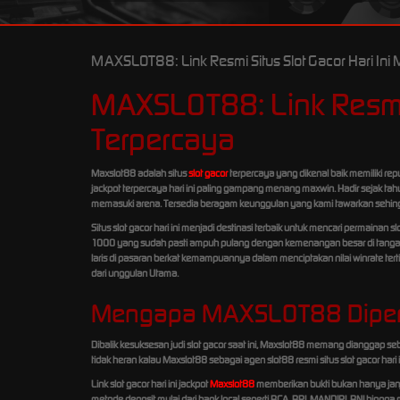
MAXSLOT88: Link Resmi Situs Slot Gacor Hari Ini
MAXSLOT88: Link Resmi 
Terpercaya
Maxslot88 adalah situs
slot gacor
terpercaya yang dikenal baik memiliki re
jackpot terpercaya hari ini paling gampang menang maxwin. Hadir sejak tahun 
memasuki arena. Tersedia beragam keunggulan yang kami tawarkan sehingg
Situs slot gacor hari ini menjadi destinasi terbaik untuk mencari perma
1000 yang sudah pasti ampuh pulang dengan kemenangan besar di tangan. 
laris di pasaran berkat kemampuannya dalam menciptakan nilai winrate t
dari unggulan Utama.
Mengapa MAXSLOT88 Diperc
Dibalik kesuksesan judi slot gacor saat ini, Maxslot88 memang dianggap seb
tidak heran kalau Maxslot88 sebagai agen slot88 resmi situs slot gacor ha
Link slot gacor hari ini jackpot
Maxslot88
memberikan bukti bukan hanya jan
metode deposit mulai dari bank local seperti BCA, BRI, MANDIRI, BNI hingg