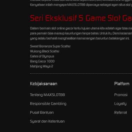
Kenyataan inilah mengapa MAXSLOT88 dipercaya sebagai agen situs slot gac
Seri Eksklusif 5 Game Slot G
Dalam bermain slot online gacor tentu tujuan utama kita adalah agar bi
para pemain bisa meraup keuntungan tanpa batas. Untuk itu, Demi kesenan
yang selalu berhasil menghasilkan kemenangan beruntun belakangan ini.
Sweet Bonanza Super Scatter
Wukong Black Scatter
Gates of Olympus
Bang Gacor 1000
Mahjong Ways 2
Kebijaksanaan
Platform
Tentang MAXSLOT88
Promosi
Responsible Gambling
Loyalty
Pusat Bantuan
Referral
Syarat dan Ketentuan