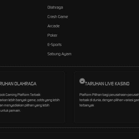
Olahraga
Crash Game
Arcade
Poker
E-Sports
Sabung Ayam
RUHAN OLAHRAGA
TARUHAN LIVE KASINO
ook Gaming Platform Terbaik
Platform Pilihan bagi perusahaan-perusa
kan lebih banyak game, odds yang lebih
terbaik di dunia, dengan pilihan variasi g
 dan menyediakan pilihan yang lebih
terbanyak
untuk pemain.