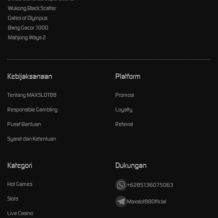
Wukong Black Scatter
Gates of Olympus
Bang Gacor 1000
Mahjong Ways 2
Kebijaksanaan
Platform
Tentang MAXSLOT88
Promosi
Responsible Gambling
Loyalty
Pusat Bantuan
Referral
Syarat dan Ketentuan
Kategori
Dukungan
Hot Games
+6285136075063
Slots
Maxslot88Official
Live Casino