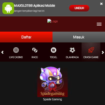
×
MAXSLOT88 Aplikasi Mobile
UNDUH
Jangan tampilkan lagi hari ini
Daftar
Masuk
S
LIVE CASINO
RACE
TOGEL
OLAHRAGA
CRASH GAME
Spade Gaming