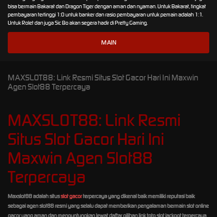
bisa bermain Bakarat dan Dragon Tiger dengan aman dan nyaman. Untuk Bakarat, tingkat
pembayaran tertinggi 1:0 untuk banker dan rasio pembayaran untuk pemain adalah 1:1.
Untuk Rolet dan juga Sic Bo akan segera hadir di Pretty Gaming.
MAIN
MAXSLOT88: Link Resmi Situs Slot Gacor Hari Ini Maxwin
Agen Slot88 Terpercaya
MAXSLOT88: Link Resmi
Situs Slot Gacor Hari Ini
Maxwin Agen Slot88
Terpercaya
Maxslot88 adalah situs
slot gacor
terpercaya yang dikenal baik memiliki reputasi baik
sebagai agen slot88 resmi yang selalu dapat memberikan pengalaman bermain slot online
gacor yang aman dan menguntungkan lewat daftar pilihan link toto slot jackpot terpercaya