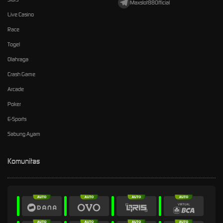
Maxslot88Official
Live Casino
Race
Togel
Olahraga
Crash Game
Arcade
Poker
E-Sports
Sabung Ayam
Komunitas