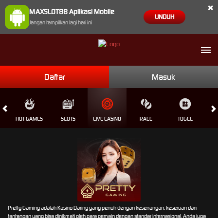
×
MAXSLOT88 Aplikasi Mobile
UNDUH
Jangan tampilkan lagi hari ini
Daftar
Masuk
HOT GAMES
SLOTS
LIVE CASINO
RACE
TOGEL
OL
Pretty Gaming adalah Kasino Daring yang penuh dengan kesenangan, keseruan dan
tantangan yang bisa dinikmati oleh para pemain dengan standar internasional. Anda juga