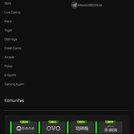
Slots
Maxslot88Official
Live Casino
Race
Togel
Olahraga
Crash Game
Arcade
Poker
E-Sports
Sabung Ayam
Komunitas