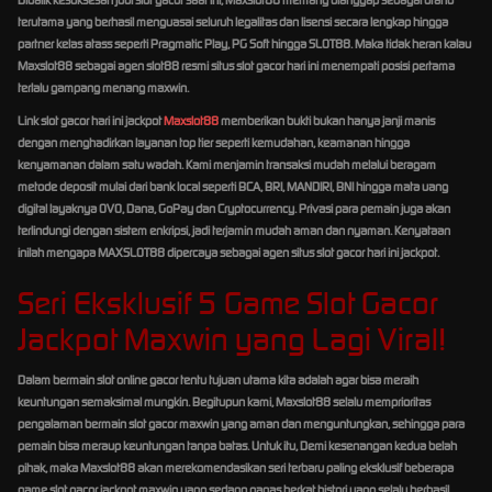
terutama yang berhasil menguasai seluruh legalitas dan lisensi secara lengkap hingga
partner kelas atass seperti Pragmatic Play, PG Soft hingga SLOT88. Maka tidak heran kalau
Maxslot88 sebagai agen slot88 resmi situs slot gacor hari ini menempati posisi pertama
terlalu gampang menang maxwin.
Link slot gacor hari ini jackpot
Maxslot88
memberikan bukti bukan hanya janji manis
dengan menghadirkan layanan top tier seperti kemudahan, keamanan hingga
kenyamanan dalam satu wadah. Kami menjamin transaksi mudah melalui beragam
metode deposit mulai dari bank local seperti BCA, BRI, MANDIRI, BNI hingga mata uang
digital layaknya OVO, Dana, GoPay dan Cryptocurrency. Privasi para pemain juga akan
terlindungi dengan sistem enkripsi, jadi terjamin mudah aman dan nyaman. Kenyataan
inilah mengapa MAXSLOT88 dipercaya sebagai agen situs slot gacor hari ini jackpot.
Seri Eksklusif 5 Game Slot Gacor
Jackpot Maxwin yang Lagi Viral!
Dalam bermain slot online gacor tentu tujuan utama kita adalah agar bisa meraih
keuntungan semaksimal mungkin. Begitupun kami, Maxslot88 selalu memprioritas
pengalaman bermain slot gacor maxwin yang aman dan menguntungkan, sehingga para
pemain bisa meraup keuntungan tanpa batas. Untuk itu, Demi kesenangan kedua belah
pihak, maka Maxslot88 akan merekomendasikan seri terbaru paling eksklusif beberapa
game slot gacor jackpot maxwin yang sedang panas berkat histori yang selalu berhasil