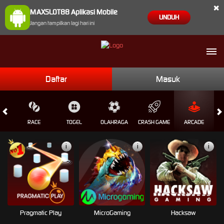
×
MAXSLOT88 Aplikasi Mobile
UNDUH
Jangan tampilkan lagi hari ini
Daftar
Masuk
SINO
RACE
TOGEL
OLAHRAGA
CRASH GAME
ARCADE
i
i
i
Pragmatic Play
MicroGaming
Hacksaw