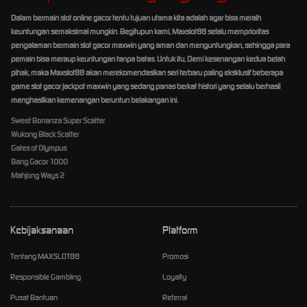
Dalam bermain slot online gacor tentu tujuan utama kita adalah agar bisa meraih
keuntungan semaksimal mungkin. Begitupun kami, Maxslot88 selalu memprioritas
pengalaman bermain slot gacor maxwin yang aman dan menguntungkan, sehingga para
pemain bisa meraup keuntungan tanpa batas. Untuk itu, Demi kesenangan kedua belah
pihak, maka Maxslot88 akan merekomendasikan seri terbaru paling eksklusif beberapa
game slot gacor jackpot maxwin yang sedang panas berkat histori yang selalu berhasil
menghasilkan kemenangan beruntun belakangan ini.
Sweet Bonanza Super Scatter
Wukong Black Scatter
Gates of Olympus
Bang Gacor 1000
Mahjong Ways 2
Kebijaksanaan
Platform
Tentang MAXSLOT88
Promosi
Responsible Gambling
Loyalty
Pusat Bantuan
Referral