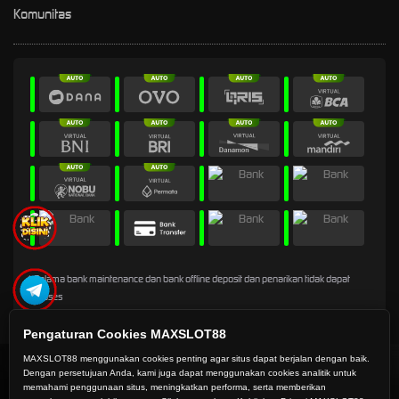
Komunitas
* Selama bank maintenance dan bank offline deposit dan penarikan tidak dapat
diproses
Pengaturan Cookies MAXSLOT88
MAXSLOT88 menggunakan cookies penting agar situs dapat berjalan dengan baik.
Dengan persetujuan Anda, kami juga dapat menggunakan cookies analitik untuk
©2026 MAXSLOT88 menawarkan berbagai macam provider pilihan terbaik dan didukung
memahami penggunaan situs, meningkatkan performa, serta memberikan
oleh Layanan Pelanggan profesional 24/7 yang siap melayani Anda.