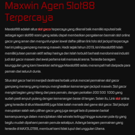
Maxwin Agen Slot88
Terpercaya
Maxslot88 adalah situs
slot gacor
terpercaya yang dikenal baik memiliki reputasi baik
sebagai agen slot88 resmi yang selalu dapat memberikan pengalaman bermain slot online
gacor yang aman dan menguntungkan lewat daftar pilihan link toto slot jackpot terpercaya
hari ini paling gampang menang maxwin. Hadir sejak tahun 2019, kini Maxslot88 telah
memiliki jutaan pemain aktif setiap harinya dan telah terbukti berhasil mendominasi industri
judi slot gacor maxwin dari awal pertama kali memasuki arena. Tersedia beragam
keunggulan yang kami tawarkan sehingga Maxslot88 selalu menempati hati daripada para
pemain dari seluruh dunia.
Situs slot gacor hari ini menjadi destinasi terbaik untuk mencari permainan slot gacor
gampang menang yang mampu menghasilkan kemenangan jackpot maxwin. Slot gacor
mengisi bagian yang hilang dari para pemain, dengan perkalian 200 500 1000 yang
sudah pasti ampuh pulang dengan kemenangan besar di tangan. Selain itu, Link
slot
online
yang tersedia di situs Maxslot88 juga tidak kalah menarik dari game slot gacor. Slot jackpot
merupakan salah satu pilihan gacor yang juga sangat laris di pasaran berkat
kemampuannya dalam menciptakan nilai winrate tertinggi hingga susunan pola rtp yang
begitu mudah dipahami pemain pemula sekalipun. Adanya beragam permainan yang
tersedia di MAXSLOT88, membuat kami tidak luput dari unggulan Utama.