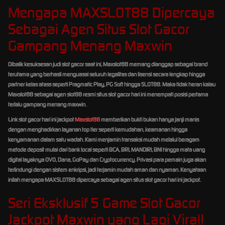
Mengapa MAXSLOT88 Dipercaya
Sebagai Agen Situs Slot Gacor
Gampang Menang Maxwin
Dibalik kesuksesan judi slot gacor saat ini, Maxslot88 memang dianggap sebagai brand
terutama yang berhasil menguasai seluruh legalitas dan lisensi secara lengkap hingga
partner kelas atass seperti Pragmatic Play, PG Soft hingga SLOT88. Maka tidak heran kalau
Maxslot88 sebagai agen slot88 resmi situs slot gacor hari ini menempati posisi pertama
terlalu gampang menang maxwin.
Link slot gacor hari ini jackpot
Maxslot88
memberikan bukti bukan hanya janji manis
dengan menghadirkan layanan top tier seperti kemudahan, keamanan hingga
kenyamanan dalam satu wadah. Kami menjamin transaksi mudah melalui beragam
metode deposit mulai dari bank local seperti BCA, BRI, MANDIRI, BNI hingga mata uang
digital layaknya OVO, Dana, GoPay dan Cryptocurrency. Privasi para pemain juga akan
terlindungi dengan sistem enkripsi, jadi terjamin mudah aman dan nyaman. Kenyataan
inilah mengapa MAXSLOT88 dipercaya sebagai agen situs slot gacor hari ini jackpot.
Seri Eksklusif 5 Game Slot Gacor
Jackpot Maxwin yang Lagi Viral!