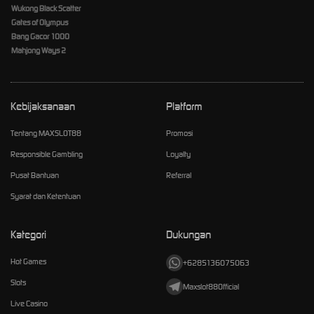
Wukong Black Scatter
Gates of Olympus
Bang Gacor 1000
Mahjong Ways 2
Kebijaksanaan
Platform
Tentang MAXSLOT88
Promosi
Responsible Gambling
Loyalty
Pusat Bantuan
Referral
Syarat dan Ketentuan
Kategori
Dukungan
Hot Games
+6285136075063
Slots
Maxslot88Official
Live Casino