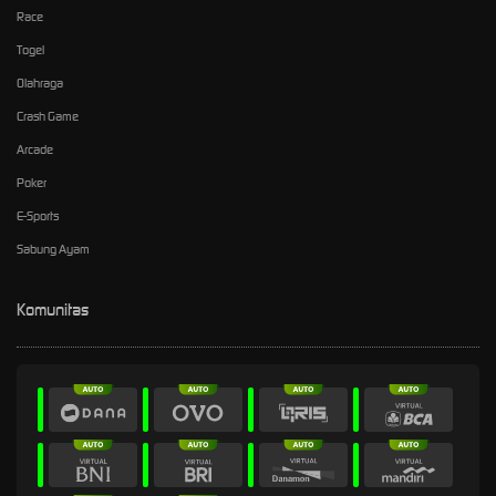
Race
Togel
Olahraga
Crash Game
Arcade
Poker
E-Sports
Sabung Ayam
Komunitas