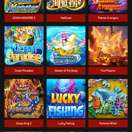
OCEAN MONSTER 2
HaiDiLao
Thanos Avengers
Ocean Paradise
Master Of The Deep
Fire Phoenix
Ocean King 3
Lucky Fishing
Fishman Wharf