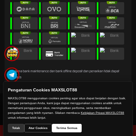
* Selama bank maintenance dan bank offline deposit dan penarikan tidak dapat
diproses
Pengaturan Cookies MAXSLOT88
MAXSLOT88 menggunakan cookies penting agar situs dapat berjalan dengan baik.
Dengan persetujuan Anda, kami juga dapat menggunakan cookies analitik untuk
©2026 MAXSLOT88 menawarkan berbagai macam provider pilihan terbaik dan didukung
memahami penggunaan situs, meningkatkan performa, serta memberikan
oleh Layanan Pelanggan profesional 24/7 yang siap melayani Anda.
pengalaman yang lebih nyaman. Silakan membaca
Kebijakan Privasi MAXSLOT88
untuk informasi lebih lanjut.
Tolak
Atur Cookies
Terima Semua