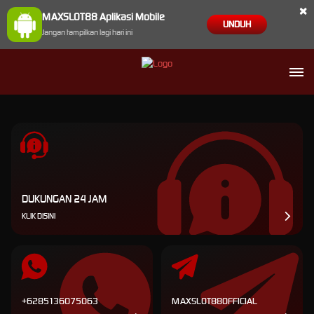
×
MAXSLOT88 Aplikasi Mobile
UNDUH
Jangan tampilkan lagi hari ini
DUKUNGAN 24 JAM
KLIK DISINI
+6285136075063
MAXSLOT88OFFICIAL