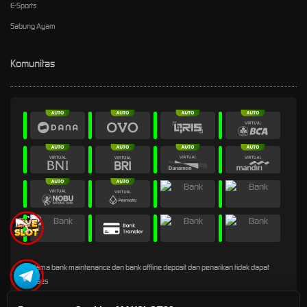
E-Sports
Sabung Ayam
Komunitas
* Selama bank maintenance dan bank offline deposit dan penarikan tidak dapat
diproses