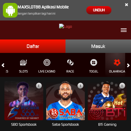
×
MAXSLOT88 Aplikasi Mobile
UNDUH
Jangan tampilkan lagi hari ini
Daftar
Masuk
GAMES
SLOTS
LIVE CASINO
RACE
TOGEL
OLAHRAGA
i
i
i
SBO Sportsbook
Saba Sportsbook
BTi Gaming