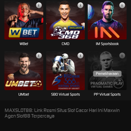
i
i
i
WBet
CMD
IM Sportsbook
i
i
i
UMbet
SBO Virtual Sports
PP Virtual Sports
MAXSLOT88: Link Resmi Situs Slot Gacor Hari Ini Maxwin
Agen Slot88 Terpercaya