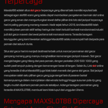
Terpercaya
Maxslot88 adalah situs
slot gacor
terpercaya yang dikenal baik memiliki reputasi baik
sebagai agen slot88 resmi yang selalu dapat memberikan pengalaman bermain slot online
gacor yang aman dan menguntungkan lewat daftar pilihan link toto slot jackpot terpercaya
hari ini paling gampang menang maxwin. Hadir sejak tahun 2019, kini Maxslot88 telah
memiliki jutaan pemain aktif setiap harinya dan telah terbukti berhasil mendominasi industri
judi slot gacor maxwin dari awal pertama kali memasuki arena. Tersedia beragam
keunggulan yang kami tawarkan sehingga Maxslot88 selalu menempati hati daripada para
pemain dari seluruh dunia.
Situs slot gacor hari ini menjadi destinasi terbaik untuk mencari permainan slot gacor
gampang menang yang mampu menghasilkan kemenangan jackpot maxwin. Slot gacor
mengisi bagian yang hilang dari para pemain, dengan perkalian 200 500 1000 yang
sudah pasti ampuh pulang dengan kemenangan besar di tangan. Selain itu, Link
slot
online
yang tersedia di situs Maxslot88 juga tidak kalah menarik dari game slot gacor. Slot jackpot
merupakan salah satu pilihan gacor yang juga sangat laris di pasaran berkat
kemampuannya dalam menciptakan nilai winrate tertinggi hingga susunan pola rtp yang
begitu mudah dipahami pemain pemula sekalipun. Adanya beragam permainan yang
tersedia di MAXSLOT88, membuat kami tidak luput dari unggulan Utama.
Mengapa MAXSLOT88 Dipercaya