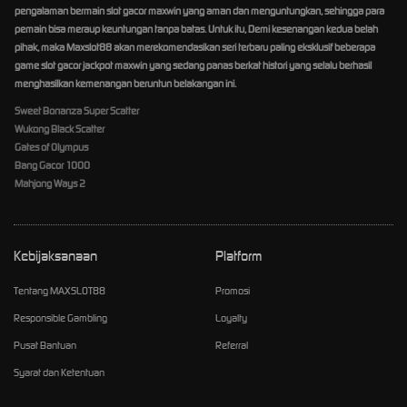
pengalaman bermain slot gacor maxwin yang aman dan menguntungkan, sehingga para
pemain bisa meraup keuntungan tanpa batas. Untuk itu, Demi kesenangan kedua belah
pihak, maka Maxslot88 akan merekomendasikan seri terbaru paling eksklusif beberapa
game slot gacor jackpot maxwin yang sedang panas berkat histori yang selalu berhasil
menghasilkan kemenangan beruntun belakangan ini.
Sweet Bonanza Super Scatter
Wukong Black Scatter
Gates of Olympus
Bang Gacor 1000
Mahjong Ways 2
Kebijaksanaan
Platform
Tentang MAXSLOT88
Promosi
Responsible Gambling
Loyalty
Pusat Bantuan
Referral
Syarat dan Ketentuan