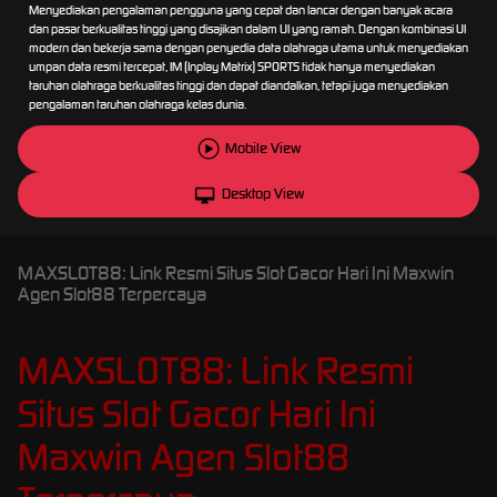
Menyediakan pengalaman pengguna yang cepat dan lancar dengan banyak acara
dan pasar berkualitas tinggi yang disajikan dalam UI yang ramah. Dengan kombinasi UI
modern dan bekerja sama dengan penyedia data olahraga utama untuk menyediakan
umpan data resmi tercepat, IM (Inplay Matrix) SPORTS tidak hanya menyediakan
taruhan olahraga berkualitas tinggi dan dapat diandalkan, tetapi juga menyediakan
pengalaman taruhan olahraga kelas dunia.
Mobile View
Desktop View
MAXSLOT88: Link Resmi Situs Slot Gacor Hari Ini Maxwin
Agen Slot88 Terpercaya
MAXSLOT88: Link Resmi
Situs Slot Gacor Hari Ini
Maxwin Agen Slot88