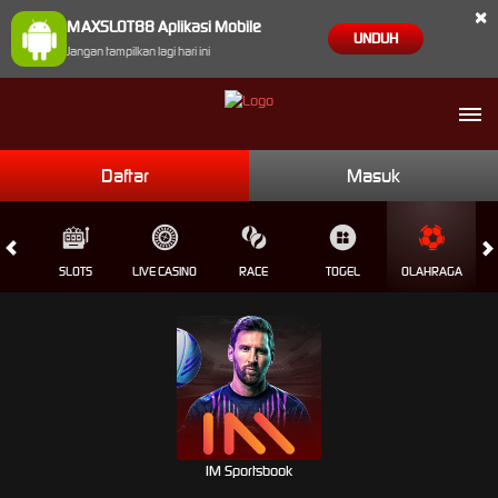
×
MAXSLOT88 Aplikasi Mobile
UNDUH
Jangan tampilkan lagi hari ini
Daftar
Masuk
MES
SLOTS
LIVE CASINO
RACE
TOGEL
OLAHRAGA
C
IM Sportsbook