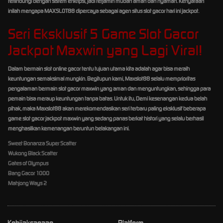
terlindungi dengan sistem enkripsi, jadi terjamin mudah aman dan nyaman. Kenyataan
inilah mengapa MAXSLOT88 dipercaya sebagai agen situs slot gacor hari ini jackpot.
Seri Eksklusif 5 Game Slot Gacor
Jackpot Maxwin yang Lagi Viral!
Dalam bermain slot online gacor tentu tujuan utama kita adalah agar bisa meraih
keuntungan semaksimal mungkin. Begitupun kami, Maxslot88 selalu memprioritas
pengalaman bermain slot gacor maxwin yang aman dan menguntungkan, sehingga para
pemain bisa meraup keuntungan tanpa batas. Untuk itu, Demi kesenangan kedua belah
pihak, maka Maxslot88 akan merekomendasikan seri terbaru paling eksklusif beberapa
game slot gacor jackpot maxwin yang sedang panas berkat histori yang selalu berhasil
menghasilkan kemenangan beruntun belakangan ini.
Sweet Bonanza Super Scatter
Wukong Black Scatter
Gates of Olympus
Bang Gacor 1000
Mahjong Ways 2
Kebijaksanaan
Platform