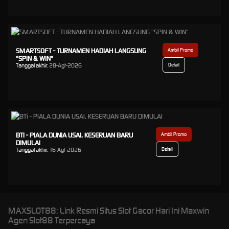
SMARTSOFT - TURNAMEN HADIAH LANGSUNG
Ambil Promo
"SPIN & WIN"
Tanggal akhir:
28-Agt-2026
Detail
BTI - PIALA DUNIA USAI, KESERUAN BARU
Ambil Promo
DIMULAI
Tanggal akhir:
16-Agt-2026
Detail
MAXSLOT88: Link Resmi Situs Slot Gacor Hari Ini Maxwin
Agen Slot88 Terpercaya