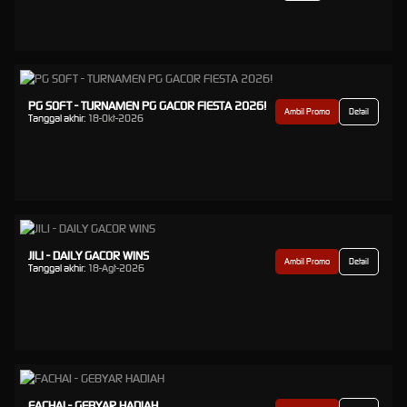
PG SOFT - TURNAMEN PG GACOR FIESTA 2026!
Ambil Promo
Detail
Tanggal akhir:
18-Okt-2026
JILI - DAILY GACOR WINS
Ambil Promo
Detail
Tanggal akhir:
18-Agt-2026
FACHAI - GEBYAR HADIAH