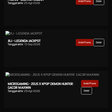
Ambil Promo
Detail
Tanggal akhir:
25-Agt-2026
JILI - LEGENDA JACKPOT
Ambil Promo
Detail
Tanggal akhir:
15-Sep-2026
MICROGAMING - ZEUS X KPOP DEMON HUNTER:
Ambil Promo
GACOR MAXWIN
Tanggal akhir:
29-Agt-2026
Detail