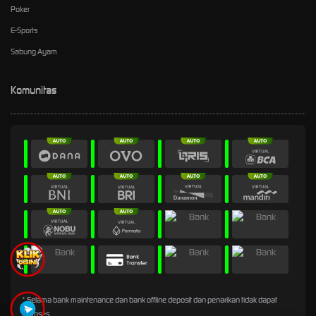
Poker
E-Sports
Sabung Ayam
Komunitas
* Selama bank maintenance dan bank offline deposit dan penarikan tidak dapat
diproses