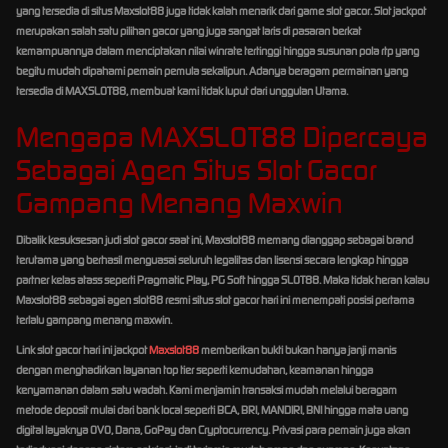
yang tersedia di situs Maxslot88 juga tidak kalah menarik dari game slot gacor. Slot jackpot
merupakan salah satu pilihan gacor yang juga sangat laris di pasaran berkat
kemampuannya dalam menciptakan nilai winrate tertinggi hingga susunan pola rtp yang
begitu mudah dipahami pemain pemula sekalipun. Adanya beragam permainan yang
tersedia di MAXSLOT88, membuat kami tidak luput dari unggulan Utama.
Mengapa MAXSLOT88 Dipercaya
Sebagai Agen Situs Slot Gacor
Gampang Menang Maxwin
Dibalik kesuksesan judi slot gacor saat ini, Maxslot88 memang dianggap sebagai brand
terutama yang berhasil menguasai seluruh legalitas dan lisensi secara lengkap hingga
partner kelas atass seperti Pragmatic Play, PG Soft hingga SLOT88. Maka tidak heran kalau
Maxslot88 sebagai agen slot88 resmi situs slot gacor hari ini menempati posisi pertama
terlalu gampang menang maxwin.
Link slot gacor hari ini jackpot
Maxslot88
memberikan bukti bukan hanya janji manis
dengan menghadirkan layanan top tier seperti kemudahan, keamanan hingga
kenyamanan dalam satu wadah. Kami menjamin transaksi mudah melalui beragam
metode deposit mulai dari bank local seperti BCA, BRI, MANDIRI, BNI hingga mata uang
digital layaknya OVO, Dana, GoPay dan Cryptocurrency. Privasi para pemain juga akan