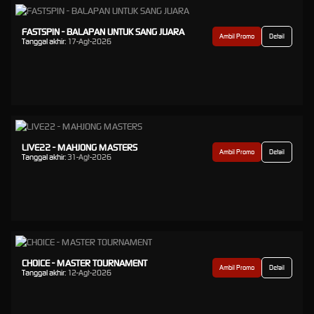
FASTSPIN - BALAPAN UNTUK SANG JUARA
Ambil Promo
Detail
Tanggal akhir:
17-Agt-2026
LIVE22 - MAHJONG MASTERS
Ambil Promo
Detail
Tanggal akhir:
31-Agt-2026
CHOICE - MASTER TOURNAMENT
Ambil Promo
Detail
Tanggal akhir:
12-Agt-2026