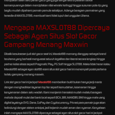
merupakan salah satu pilihan gacor yang juga sangat laris di pasaran berkat
kemampuannya dalam menciptakan nilai winrate tertinggi hingga susunan pola rtp yang
begitu mudah dipahami pemain pemula sekalipun. Adanya beragam permainan yang
tersedia di MAXSLOT88, membuat kami tidak luput dari unggulan Utama.
Mengapa MAXSLOT88 Dipercaya
Sebagai Agen Situs Slot Gacor
Gampang Menang Maxwin
Dibalik kesuksesan judi slot gacor saat ini, Maxslot88 memang dianggap sebagai brand
terutama yang berhasil menguasai seluruh legalitas dan lisensi secara lengkap hingga
partner kelas atass seperti Pragmatic Play, PG Soft hingga SLOT88. Maka tidak heran kalau
Maxslot88 sebagai agen slot88 resmi situs slot gacor hari ini menempati posisi pertama
terlalu gampang menang maxwin.
Link slot gacor hari ini jackpot
Maxslot88
memberikan bukti bukan hanya janji manis
dengan menghadirkan layanan top tier seperti kemudahan, keamanan hingga
kenyamanan dalam satu wadah. Kami menjamin transaksi mudah melalui beragam
metode deposit mulai dari bank local seperti BCA, BRI, MANDIRI, BNI hingga mata uang
digital layaknya OVO, Dana, GoPay dan Cryptocurrency. Privasi para pemain juga akan
terlindungi dengan sistem enkripsi, jadi terjamin mudah aman dan nyaman. Kenyataan
inilah mengapa MAXSLOT88 dipercaya sebagai agen situs slot gacor hari ini jackpot.