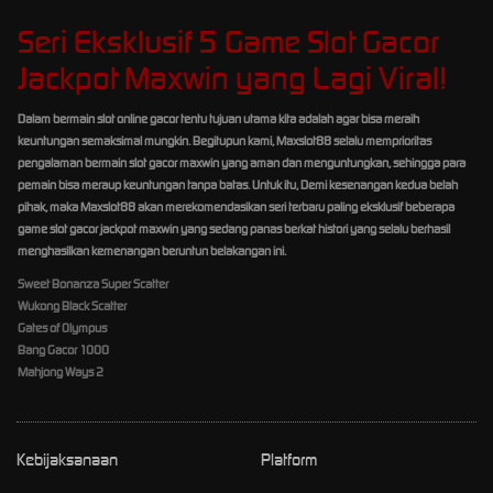
Seri Eksklusif 5 Game Slot Gacor
Jackpot Maxwin yang Lagi Viral!
Dalam bermain slot online gacor tentu tujuan utama kita adalah agar bisa meraih
keuntungan semaksimal mungkin. Begitupun kami, Maxslot88 selalu memprioritas
pengalaman bermain slot gacor maxwin yang aman dan menguntungkan, sehingga para
pemain bisa meraup keuntungan tanpa batas. Untuk itu, Demi kesenangan kedua belah
pihak, maka Maxslot88 akan merekomendasikan seri terbaru paling eksklusif beberapa
game slot gacor jackpot maxwin yang sedang panas berkat histori yang selalu berhasil
menghasilkan kemenangan beruntun belakangan ini.
Sweet Bonanza Super Scatter
Wukong Black Scatter
Gates of Olympus
Bang Gacor 1000
Mahjong Ways 2
Kebijaksanaan
Platform