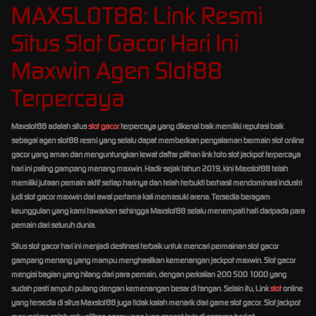
MAXSLOT88: Link Resmi
Situs Slot Gacor Hari Ini
Maxwin Agen Slot88
Terpercaya
Maxslot88 adalah situs
slot gacor
terpercaya yang dikenal baik memiliki reputasi baik
sebagai agen slot88 resmi yang selalu dapat memberikan pengalaman bermain slot online
gacor yang aman dan menguntungkan lewat daftar pilihan link toto slot jackpot terpercaya
hari ini paling gampang menang maxwin. Hadir sejak tahun 2019, kini Maxslot88 telah
memiliki jutaan pemain aktif setiap harinya dan telah terbukti berhasil mendominasi industri
judi slot gacor maxwin dari awal pertama kali memasuki arena. Tersedia beragam
keunggulan yang kami tawarkan sehingga Maxslot88 selalu menempati hati daripada para
pemain dari seluruh dunia.
Situs slot gacor hari ini menjadi destinasi terbaik untuk mencari permainan slot gacor
gampang menang yang mampu menghasilkan kemenangan jackpot maxwin. Slot gacor
mengisi bagian yang hilang dari para pemain, dengan perkalian 200 500 1000 yang
sudah pasti ampuh pulang dengan kemenangan besar di tangan. Selain itu, Link
slot
online
yang tersedia di situs Maxslot88 juga tidak kalah menarik dari game slot gacor. Slot jackpot