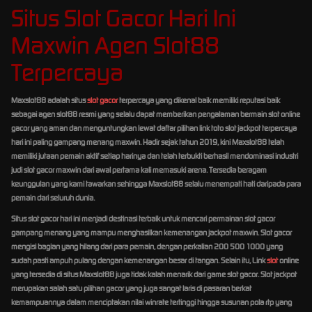
Situs Slot Gacor Hari Ini
Maxwin Agen Slot88
Terpercaya
Maxslot88 adalah situs
slot gacor
terpercaya yang dikenal baik memiliki reputasi baik
sebagai agen slot88 resmi yang selalu dapat memberikan pengalaman bermain slot online
gacor yang aman dan menguntungkan lewat daftar pilihan link toto slot jackpot terpercaya
hari ini paling gampang menang maxwin. Hadir sejak tahun 2019, kini Maxslot88 telah
memiliki jutaan pemain aktif setiap harinya dan telah terbukti berhasil mendominasi industri
judi slot gacor maxwin dari awal pertama kali memasuki arena. Tersedia beragam
keunggulan yang kami tawarkan sehingga Maxslot88 selalu menempati hati daripada para
pemain dari seluruh dunia.
Situs slot gacor hari ini menjadi destinasi terbaik untuk mencari permainan slot gacor
gampang menang yang mampu menghasilkan kemenangan jackpot maxwin. Slot gacor
mengisi bagian yang hilang dari para pemain, dengan perkalian 200 500 1000 yang
sudah pasti ampuh pulang dengan kemenangan besar di tangan. Selain itu, Link
slot
online
yang tersedia di situs Maxslot88 juga tidak kalah menarik dari game slot gacor. Slot jackpot
merupakan salah satu pilihan gacor yang juga sangat laris di pasaran berkat
kemampuannya dalam menciptakan nilai winrate tertinggi hingga susunan pola rtp yang