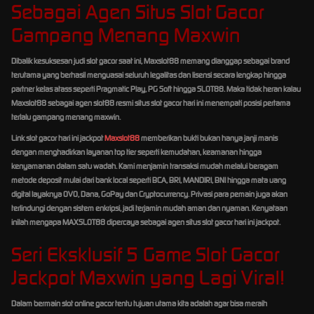
Sebagai Agen Situs Slot Gacor
Gampang Menang Maxwin
Dibalik kesuksesan judi slot gacor saat ini, Maxslot88 memang dianggap sebagai brand
terutama yang berhasil menguasai seluruh legalitas dan lisensi secara lengkap hingga
partner kelas atass seperti Pragmatic Play, PG Soft hingga SLOT88. Maka tidak heran kalau
Maxslot88 sebagai agen slot88 resmi situs slot gacor hari ini menempati posisi pertama
terlalu gampang menang maxwin.
Link slot gacor hari ini jackpot
Maxslot88
memberikan bukti bukan hanya janji manis
dengan menghadirkan layanan top tier seperti kemudahan, keamanan hingga
kenyamanan dalam satu wadah. Kami menjamin transaksi mudah melalui beragam
metode deposit mulai dari bank local seperti BCA, BRI, MANDIRI, BNI hingga mata uang
digital layaknya OVO, Dana, GoPay dan Cryptocurrency. Privasi para pemain juga akan
terlindungi dengan sistem enkripsi, jadi terjamin mudah aman dan nyaman. Kenyataan
inilah mengapa MAXSLOT88 dipercaya sebagai agen situs slot gacor hari ini jackpot.
Seri Eksklusif 5 Game Slot Gacor
Jackpot Maxwin yang Lagi Viral!
Dalam bermain slot online gacor tentu tujuan utama kita adalah agar bisa meraih