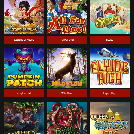
Legend Of Nezha
All For One
Scopa
Pumpkin Patch
Wild Flow
Flying High