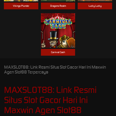
Vikings Plunder
Dragons Realm
Lucky Lucky
Carnival Cash
MAXSLOT88: Link Resmi Situs Slot Gacor Hari Ini Maxwin
Agen Slot88 Terpercaya
MAXSLOT88: Link Resmi
Situs Slot Gacor Hari Ini
Maxwin Agen Slot88