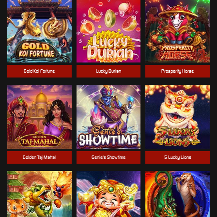
Gold Koi Fortune
Lucky Durian
Prosperity Horse
Golden Taj Mahal
Genie's Showtime
5 Lucky Lions