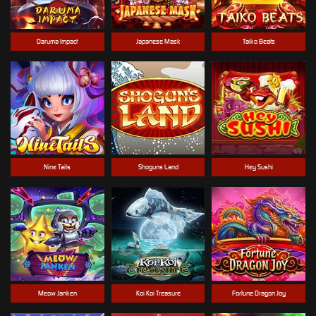
Daruma Impact
Japanese Mask
Taiko Beats
Nine Tails
Shoguns Land
Hey Sushi
Meow Janken
Koi Koi Treasure
Fortune Dragon Joy