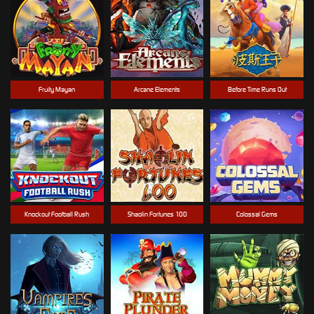
Fruity Mayan
Arcane Elements
Before Time Runs Out
Knockout Football Rush
Shaolin Fortunes 100
Colossal Gems