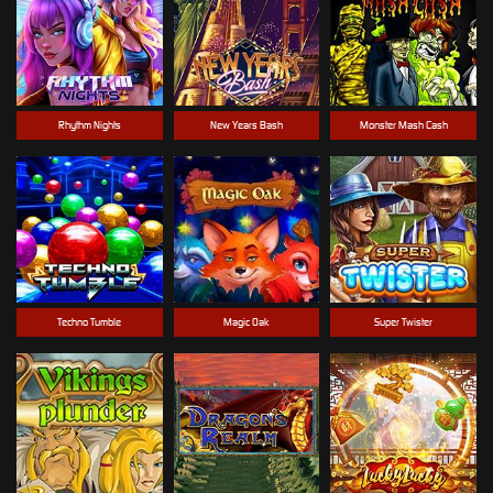
Rhythm Nights
New Years Bash
Monster Mash Cash
Techno Tumble
Magic Oak
Super Twister