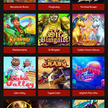
Barnstormer Bucks
Fenghuang
The Dead Escape
Rainbowmania
Sir Blingalot
Golden Unicorn Deluxe
Cake Valley
Coyote Crash
JellyFish Flow Ultra