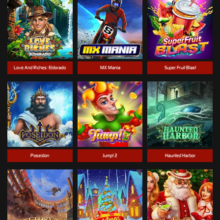
Love And Riches: Eldorado
MX Mania
Super Fruit Blast
Poseidon
Jump! 2
Haunted Harbor