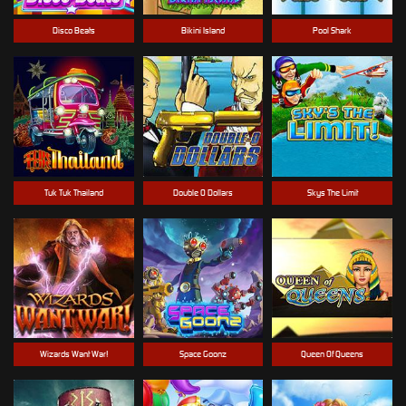
Disco Beats
Bikini Island
Pool Shark
Tuk Tuk Thailand
Double O Dollars
Skys The Limit
Wizards Want War!
Space Goonz
Queen Of Queens