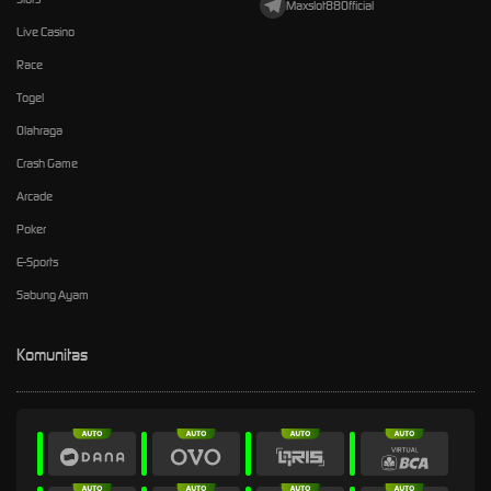
Maxslot88Official
Live Casino
Race
Togel
Olahraga
Crash Game
Arcade
Poker
E-Sports
Sabung Ayam
Komunitas