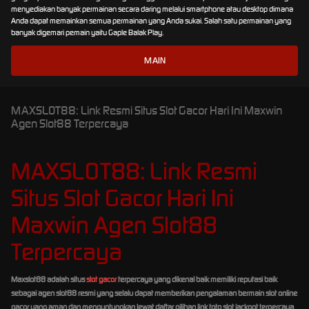
menyediakan banyak permainan secara daring melalui smartphone atau desktop dimana
Anda dapat memainkan semua permainan yang Anda sukai. Salah satu permainan yang
banyak digemari pemain yaitu Gaple Balak Play.
MAIN
MAXSLOT88: Link Resmi Situs Slot Gacor Hari Ini Maxwin
Agen Slot88 Terpercaya
MAXSLOT88: Link Resmi
Situs Slot Gacor Hari Ini
Maxwin Agen Slot88
Terpercaya
Maxslot88 adalah situs
slot gacor
terpercaya yang dikenal baik memiliki reputasi baik
sebagai agen slot88 resmi yang selalu dapat memberikan pengalaman bermain slot online
gacor yang aman dan menguntungkan lewat daftar pilihan link toto slot jackpot terpercaya