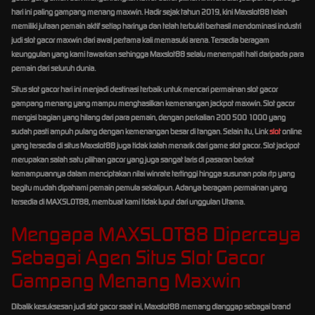
hari ini paling gampang menang maxwin. Hadir sejak tahun 2019, kini Maxslot88 telah
memiliki jutaan pemain aktif setiap harinya dan telah terbukti berhasil mendominasi industri
judi slot gacor maxwin dari awal pertama kali memasuki arena. Tersedia beragam
keunggulan yang kami tawarkan sehingga Maxslot88 selalu menempati hati daripada para
pemain dari seluruh dunia.
Situs slot gacor hari ini menjadi destinasi terbaik untuk mencari permainan slot gacor
gampang menang yang mampu menghasilkan kemenangan jackpot maxwin. Slot gacor
mengisi bagian yang hilang dari para pemain, dengan perkalian 200 500 1000 yang
sudah pasti ampuh pulang dengan kemenangan besar di tangan. Selain itu, Link
slot
online
yang tersedia di situs Maxslot88 juga tidak kalah menarik dari game slot gacor. Slot jackpot
merupakan salah satu pilihan gacor yang juga sangat laris di pasaran berkat
kemampuannya dalam menciptakan nilai winrate tertinggi hingga susunan pola rtp yang
begitu mudah dipahami pemain pemula sekalipun. Adanya beragam permainan yang
tersedia di MAXSLOT88, membuat kami tidak luput dari unggulan Utama.
Mengapa MAXSLOT88 Dipercaya
Sebagai Agen Situs Slot Gacor
Gampang Menang Maxwin
Dibalik kesuksesan judi slot gacor saat ini, Maxslot88 memang dianggap sebagai brand