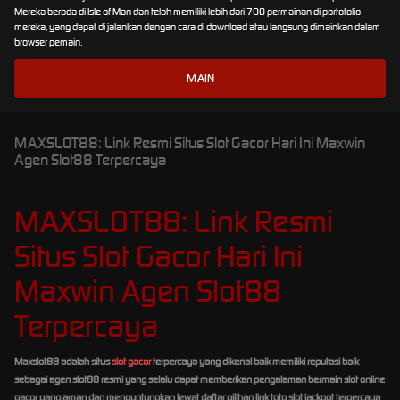
Mereka berada di Isle of Man dan telah memiliki lebih dari 700 permainan di portofolio
mereka, yang dapat di jalankan dengan cara di download atau langsung dimainkan dalam
browser pemain.
MAIN
MAXSLOT88: Link Resmi Situs Slot Gacor Hari Ini Maxwin
Agen Slot88 Terpercaya
MAXSLOT88: Link Resmi
Situs Slot Gacor Hari Ini
Maxwin Agen Slot88
Terpercaya
Maxslot88 adalah situs
slot gacor
terpercaya yang dikenal baik memiliki reputasi baik
sebagai agen slot88 resmi yang selalu dapat memberikan pengalaman bermain slot online
gacor yang aman dan menguntungkan lewat daftar pilihan link toto slot jackpot terpercaya