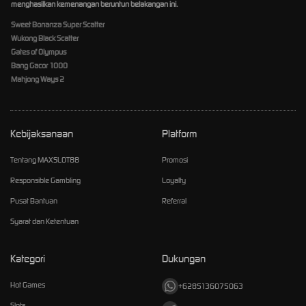
menghasilkan kemenangan beruntun belakangan ini.
Sweet Bonanza Super Scatter
Wukong Black Scatter
Gates of Olympus
Bang Gacor 1000
Mahjong Ways 2
Kebijaksanaan
Platform
Tentang MAXSLOT88
Promosi
Responsible Gambling
Loyalty
Pusat Bantuan
Referral
Syarat dan Ketentuan
Kategori
Dukungan
Hot Games
+6285136075063
Slots